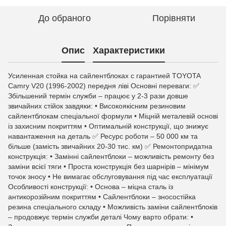
До обраного
Порівняти
Опис
Характеристики
Усиленная стойка на сайлентблоках с гарантией TOYOTA
Camry V20 (1996-2002) передня ліві Основні переваги: ✅
Збільшений термін служби – працює у 2-3 рази довше
звичайних стійок завдяки: • Високоякісним резиновим
сайлентблокам спеціальної формули • Міцній металевій основі
із захисним покриттям • Оптимальній конструкції, що знижує
навантаження на деталь ✅ Ресурс роботи – 50 000 км та
більше (замість звичайних 20-30 тис. км) ✅ Ремонтопридатна
конструкція: • Замінні сайлентблоки – можливість ремонту без
заміни всієї тяги • Проста конструкція без шарнірів – мінімум
точок зносу • Не вимагає обслуговування під час експлуатації
Особливості конструкції: • Основа – міцна сталь із
антикорозійним покриттям • Сайлентблоки – зносостійка
резина спеціального складу • Можливість заміни сайлентблоків
– продовжує термін служби деталі Чому варто обрати: •