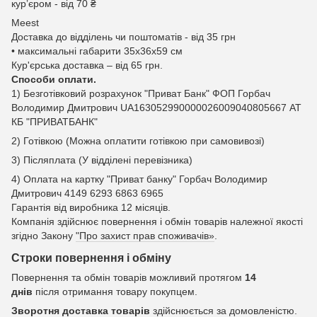
курʼєром - від 70 ₴
Meest
Доставка до відділень чи поштоматів - від 35 грн
• максимальні габарити 35x36x59 см
Кур'єрська доставка – від 65 грн.
Способи оплати.
1) Безготівковий розрахунок "Приват Банк" ФОП Горбач
Володимир Дмитрович UA163052990000026009040805667 АТ
КБ "ПРИВАТБАНК"
2) Готівкою (Можна оплатити готівкою при самовивозі)
3) Післяплата (У відділені перевізника)
4) Оплата на картку "Приват банку" Горбач Володимир
Дмитрович 4149 6293 6863 6965
Гарантія від виробника 12 місяців.
Компанія здійснює повернення і обмін товарів належної якості
згідно Закону
"Про захист прав споживачів»
.
Строки повернення і обміну
Повернення та обмін товарів можливий протягом
14
днів
після отримання товару покупцем.
Зворотня доставка товарів
здійснюється за домовленістю.