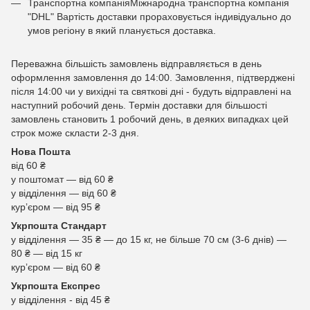
Транспортна компаніяМіжнародна транспортна компанія
"DHL" Вартість доставки прораховується індивідуально до
умов регіону в який планується доставка.
Переважна більшість замовлень відправляється в день
оформлення замовлення до 14:00. Замовлення, підтверджені
після 14:00 чи у вихідні та святкові дні - будуть відправлені на
наступний робочий день. Термін доставки для більшості
замовлень становить 1 робочий день, в деяких випадках цей
строк може скласти 2-3 дня.
Нова Пошта
від 60 ₴
у поштомат — від 60 ₴
у відділення — від 60 ₴
курʼєром — від 95 ₴
Укрпошта Стандарт
у відділення — 35 ₴ — до 15 кг, не більше 70 см (3-6 днів) —
80 ₴ — від 15 кг
курʼєром — від 60 ₴
Укрпошта Експрес
у відділення - від 45 ₴