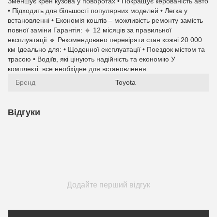
Зменшує крен кузова у поворотах • Покращує керованість авто
• Підходить для більшості популярних моделей • Легка у
встановленні • Економія коштів – можливість ремонту замість
повної заміни Гарантія: 🔹 12 місяців за правильної
експлуатації 🔹 Рекомендовано перевіряти стан кожні 20 000
км Ідеально для: • Щоденної експлуатації • Поездок містом та
трасою • Водіїв, які цінують надійність та економію У
комплекті: все необхідне для встановлення
Бренд
Toyota
Відгуки
Додайте перший відгук