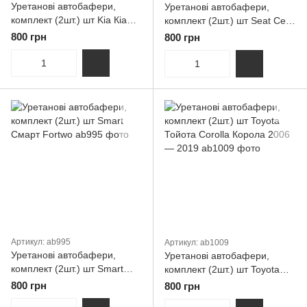
Уретанові автобафери,
Уретанові автобафери,
комплект (2шт.) шт Kia Кіа
комплект (2шт.) шт Seat Сеат
Stonic Стонік 2017 — нафт.
Alhambra
800 грн
800 грн
Час
Артикул: ab995
Артикул: ab1009
Уретанові автобафери,
Уретанові автобафери,
комплект (2шт.) шт Smart
комплект (2шт.) шт Toyota
Смарт Fortwo
Тойота Corolla Корола 2006
800 грн
800 грн
— 2019