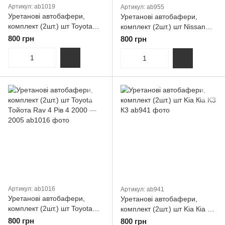
Артикул: ab1019
Артикул: ab955
Уретанові автобафери,
Уретанові автобафери,
комплект (2шт.) шт Toyota
комплект (2шт.) шт Nissan
Тойота Rav 4 Рів 4 2018
Ніссан Sunny Санні 2011 —
800 грн
800 грн
наст. Час
нат. Час
Артикул: ab1016
Артикул: ab941
Уретанові автобафери,
Уретанові автобафери,
комплект (2шт.) шт Toyota
комплект (2шт.) шт Kia Кіа K3
Тойота Rav 4 Рів 4 2000 —
К3
800 грн
800 грн