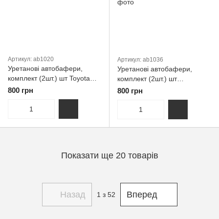
Артикул: ab1020
Артикул: ab1036
Уретанові автобафери,
Уретанові автобафери,
комплект (2шт.) шт Toyota
комплект (2шт.) шт
Тойота Solara
Volkswagen Вольксваген
800 грн
800 грн
Lupo Вольцваген VW
Показати ще 20 товарів
Назад
Вперед
1
з 52