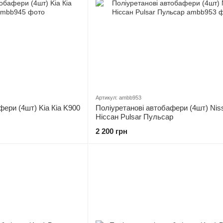
Артикул: ambb953
фери (4шт) Kia Кіа K900
Поліуретанові автобафери (4шт) Nis
Ніссан Pulsar Пульсар
2 200 грн