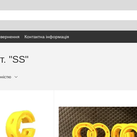
овернення
Контактна інформація
. "SS"
рністю