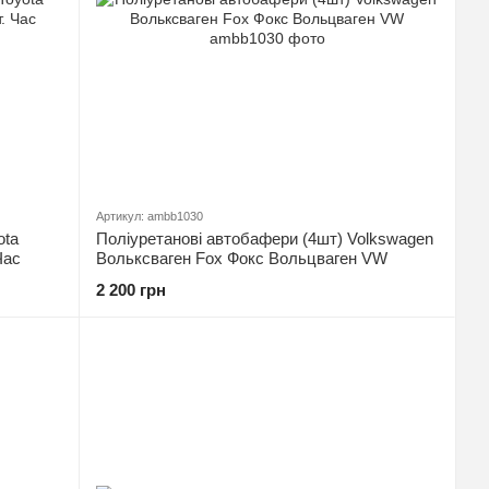
Артикул: ambb1030
ota
Поліуретанові автобафери (4шт) Volkswagen
Час
Вольксваген Fox Фокс Вольцваген VW
2 200 грн