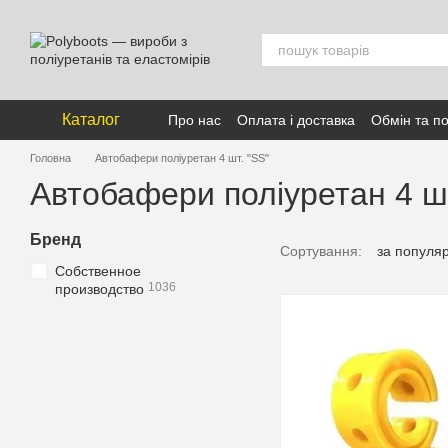
Перейти к основному контенту
Каталог
Про нас
Оплата і доставка
Обмін та п
Головна
Автобафери поліуретан 4 шт. "SS"
Автобафери поліуретан 4 шт
Бренд
Сортування:
за популя
Собственное
1036
производство