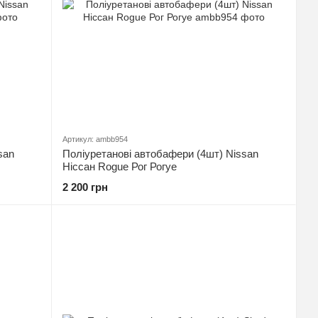
Артикул: ambb954
san
Поліуретанові автобафери (4шт) Nissan
Ніссан Rogue Рог Рогуе
2 200 грн