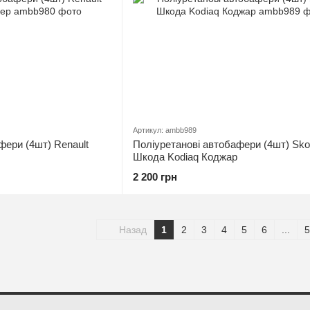
Артикул: ambb989
фери (4шт) Renault
Поліуретанові автобафери (4шт) Sk
Шкода Kodiaq Коджар
2 200 грн
Назад
1
2
3
4
5
6
...
5