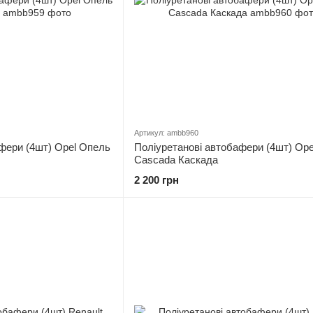
Артикул: ambb960
фери (4шт) Opel Опель
Поліуретанові автобафери (4шт) Op
Cascada Каскада
2 200 грн