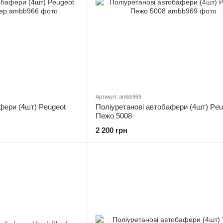
Артикул: ambb969
фери (4шт) Peugeot
Поліуретанові автобафери (4шт) Peu
Пежо 5008
2 200 грн