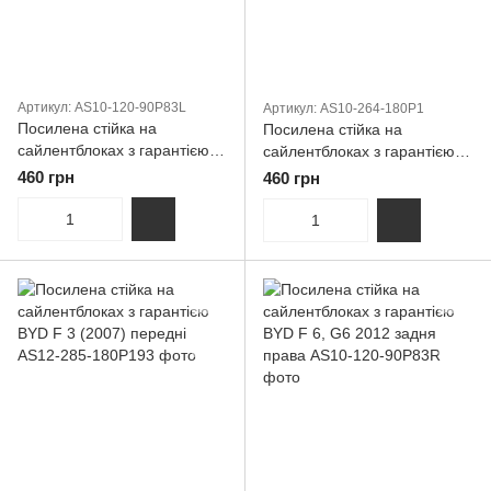
Артикул: AS10-120-90P83L
Артикул: AS10-264-180P1
Посилена стійка на
Посилена стійка на
сайлентблоках з гарантією
сайлентблоках з гарантією
BYD F 6, G6 2012 задня
Byd S6 (2012-2014) Передня
460 грн
460 грн
лива