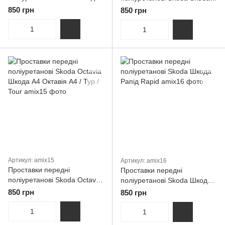
Citigo Ситиго Цитиго
Fabia Фабія 2 / 3 універсал /
850 грн
850 грн
хетчбек
Артикул: amix15
Артикул: amix16
Проставки передні
Проставки передні
поліуретанові Skoda Octavia
поліуретанові Skoda Шкода
Шкода A4 Октавія А4 / Тур /
Рапід Rapid
850 грн
850 грн
Tour