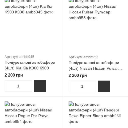
Артикул: ambb945
Артикул: ambb953
Поліуретанові автобафери
Поліуретанові автобафери
(4шт) Kia Кіа K900 К900
(4шт) Nissan Ніссан Pulsar
Пульсар
2 200 грн
2 200 грн