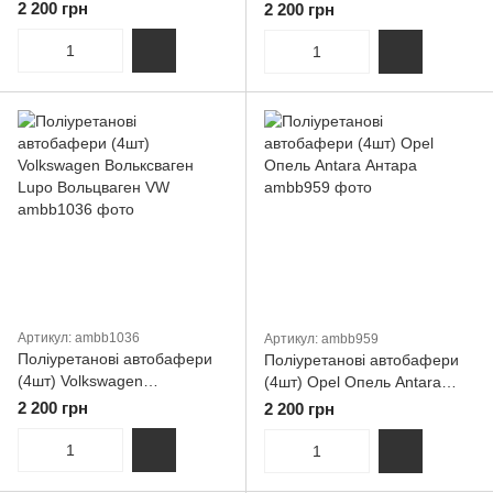
Скала
Рів 4 2005 — 2016
2 200 грн
2 200 грн
Артикул: ambb1036
Артикул: ambb959
Поліуретанові автобафери
Поліуретанові автобафери
(4шт) Volkswagen
(4шт) Opel Опель Antara
Вольксваген Lupo
Антара
2 200 грн
2 200 грн
Вольцваген VW