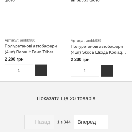
Артикул: ambb980
Артикул: ambb989
Поліуретанові автобафери
Поліуретанові автобафери
(4шт) Renault Рено Triber
(4шт) Skoda Шкода Kodiaq
Трибер
Коджар
2 200 грн
2 200 грн
Показати ще 20 товарів
Назад
Вперед
1
з 344