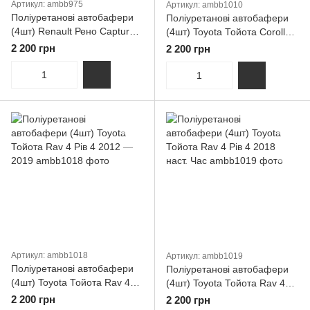
Артикул: ambb975
Артикул: ambb1010
Поліуретанові автобафери
Поліуретанові автобафери
(4шт) Renault Рено Captur
(4шт) Toyota Тойота Corolla
Каптур
Королла 2013 — 2019
2 200 грн
2 200 грн
Артикул: ambb1018
Артикул: ambb1019
Поліуретанові автобафери
Поліуретанові автобафери
(4шт) Toyota Тойота Rav 4
(4шт) Toyota Тойота Rav 4
Рів 4 2012 — 2019
Рів 4 2018 наст. Час
2 200 грн
2 200 грн