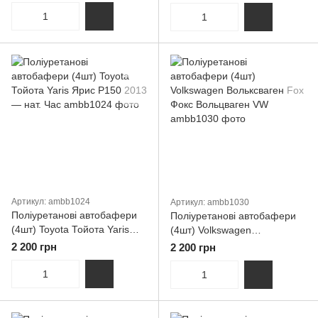
Артикул: ambb1024
Артикул: ambb1030
Поліуретанові автобафери
Поліуретанові автобафери
(4шт) Toyota Тойота Yaris
(4шт) Volkswagen
Ярис P150 2013 — нат. Час
Вольксваген Fox Фокс
2 200 грн
2 200 грн
Вольцваген VW