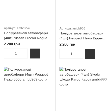
Артикул: ambb954
Артикул: ambb966
Поліуретанові автобафери
Поліуретанові автобафери
(4шт) Nissan Ніссан Rogue
(4шт) Peugeot Пежо Bipper
Рог Рогуе
Біпер
2 200 грн
2 200 грн