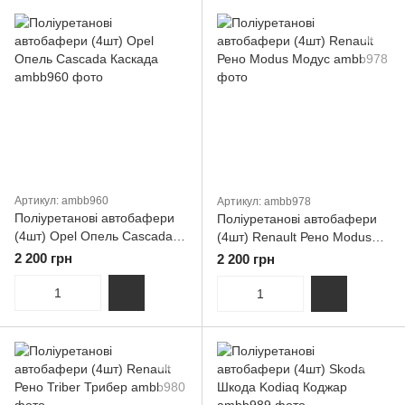
Артикул: ambb960
Артикул: ambb978
Поліуретанові автобафери
Поліуретанові автобафери
(4шт) Opel Опель Cascada
(4шт) Renault Рено Modus
Каскада
Модус
2 200 грн
2 200 грн