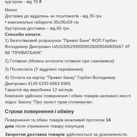
курʼєром - від 70 ₴
Meest
Доставка до відділень чи поштоматів - від 35 грн
• максимальні габарити 35x36x59 см
Кур'єрська доставка – від 65 грн.
Способи оплати.
1) Безготівковий розрахунок "Приват Банк" ФОП Горбач
Володимир Дмитрович UA163052990000026009040805667 АТ
КБ "ПРИВАТБАНК"
2) Готівкою (Можна оплатити готівкою при самовивозі)
3) Післяплата (У відділені перевізника)
4) Оплата на картку "Приват банку" Горбач Володимир
Дмитрович 4149 6293 6863 6965
Гарантія від виробника 12 місяців.
Компанія здійснює повернення і обмін товарів належної якості
згідно Закону
"Про захист прав споживачів»
.
Строки повернення і обміну
Повернення та обмін товарів можливий протягом
14
днів
після отримання товару покупцем.
Зворотня доставка товарів
здійснюється за домовленістю.