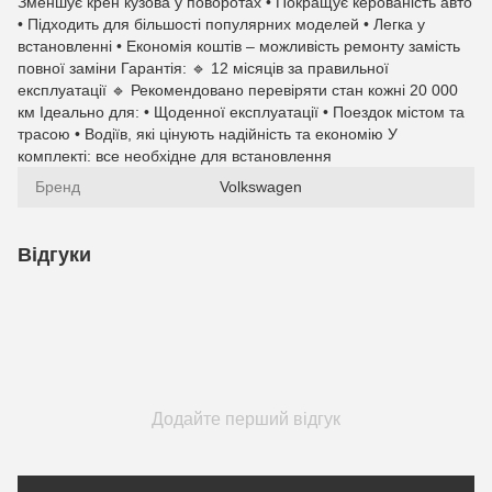
Зменшує крен кузова у поворотах • Покращує керованість авто
• Підходить для більшості популярних моделей • Легка у
встановленні • Економія коштів – можливість ремонту замість
повної заміни Гарантія: 🔹 12 місяців за правильної
експлуатації 🔹 Рекомендовано перевіряти стан кожні 20 000
км Ідеально для: • Щоденної експлуатації • Поездок містом та
трасою • Водіїв, які цінують надійність та економію У
комплекті: все необхідне для встановлення
Бренд
Volkswagen
Відгуки
Додайте перший відгук