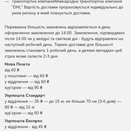
Транспортна компаніяМіжнародна транспортна компанія
"DHL" Вартість доставки прораховується індивідуально до
умов регіону в який планується доставка.
Переважна більшість замовлень відправляється в день
оформлення замовлення до 14:00. Замовлення, підтверджені
після 14:00 чи у вихідні та святкові дні - будуть відправлені на
наступний робочий день. Термін доставки для більшості
замовлень становить 1 робочий день, в деяких випадках цей
строк може скласти 2-3 дня.
Нова Пошта
від 60 ₴
у поштомат — від 60 ₴
у відділення — від 60 ₴
курʼєром — від 95 ₴
Укрпошта Стандарт
у відділення — 35 ₴ — до 15 кг, не більше 70 см (3-6 днів) —
80 ₴ — від 15 кг
курʼєром — від 60 ₴
Укрпошта Експрес
у відділення - від 45 ₴