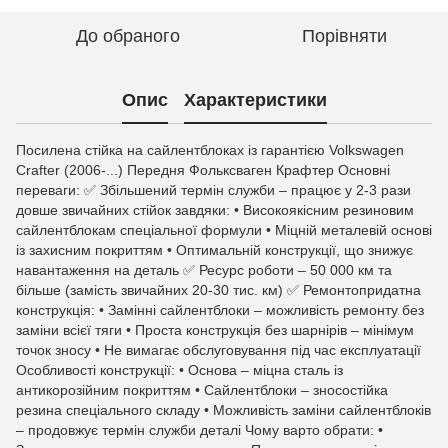
До обраного
Порівняти
Опис
Характеристики
Посилена стійка на сайлентблоках із гарантією Volkswagen
Crafter (2006-...) Передня Фольксваген Крафтер Основні
переваги: ✅ Збільшений термін служби – працює у 2-3 рази
довше звичайних стійок завдяки: • Високоякісним резиновим
сайлентблокам спеціальної формули • Міцній металевій основі
із захисним покриттям • Оптимальній конструкції, що знижує
навантаження на деталь ✅ Ресурс роботи – 50 000 км та
більше (замість звичайних 20-30 тис. км) ✅ Ремонтопридатна
конструкція: • Замінні сайлентблоки – можливість ремонту без
заміни всієї тяги • Проста конструкція без шарнірів – мінімум
точок зносу • Не вимагає обслуговування під час експлуатації
Особливості конструкції: • Основа – міцна сталь із
антикорозійним покриттям • Сайлентблоки – зносостійка
резина спеціального складу • Можливість заміни сайлентблоків
– продовжує термін служби деталі Чому варто обрати: •