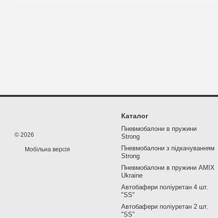
Каталог
Пневмобалони в пружини
© 2026
Strong
Пневмобалони з підкачуванням
Мобільна версія
Strong
Пневмобалони в пружини AMIX
Ukraine
Автобафери поліуретан 4 шт.
"SS"
Автобафери поліуретан 2 шт.
"SS"