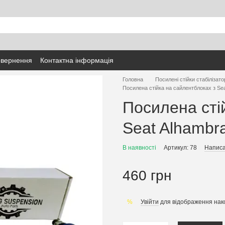
овернення
Контактна інформація
Головна
Посилені стійки стабілізато
Посилена стійка на сайлентблоках з Se
Посилена сті
Seat Alhambr
В наявності
Артикул: 78
Написа
460 грн
Увійти
для відображення нак
%