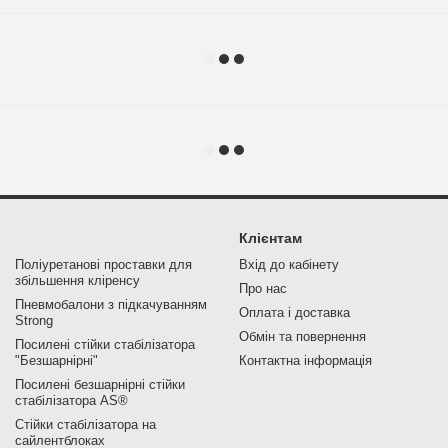
Клієнтам
Поліуретанові проставки для
Вхід до кабінету
збільшення кліренсу
Про нас
Пневмобалони з підкачуванням
Оплата і доставка
Strong
Обмін та повернення
Посилені стійки стабілізатора
"Безшарнірні"
Контактна інформація
Посилені безшарнірні стійки
стабілізатора AS®
Стійки стабілізатора на
сайлентблоках