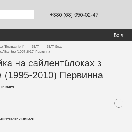
+380 (68) 050-02-47
Вхід
ра "Безшарнірні"
SEAT
SEAT Seat
at Alhambra (1995-2010) Первинна
йка на сайлентблоках з
a (1995-2010) Первинна
ти відгук
опичувальної знижки