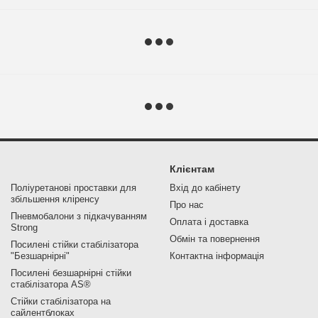
Клієнтам
Поліуретанові проставки для
Вхід до кабінету
збільшення кліренсу
Про нас
Пневмобалони з підкачуванням
Оплата і доставка
Strong
Обмін та повернення
Посилені стійки стабілізатора
"Безшарнірні"
Контактна інформація
Посилені безшарнірні стійки
стабілізатора AS®
Стійки стабілізатора на
сайлентблоках