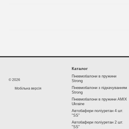
Каталог
Пневмобалони в пружини
© 2026
Strong
Пневмобалони з підкачуванням
Мобільна версія
Strong
Пневмобалони в пружини AMIX
Ukraine
Автобафери поліуретан 4 шт.
"SS"
Автобафери поліуретан 2 шт.
"SS"