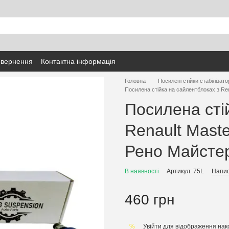
овернення
Контактна інформація
Головна
Посилені стійки стабілізато
Посилена стійка на сайлентблоках з Re
Посилена сті
Renault Mast
Рено Майсте
В наявності
Артикул: 75L
Напис
460 грн
Увійти
для відображення нак
%