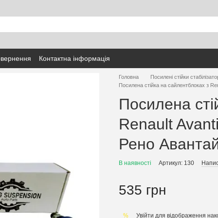
овернення
Контактна інформація
Головна
Посилені стійки стабілізато
Посилена стійка на сайлентблоках з Re
Посилена сті
Renault Avan
Рено Аванта
В наявності
Артикул: 130
Напис
535 грн
Увійти
для відображення нак
%