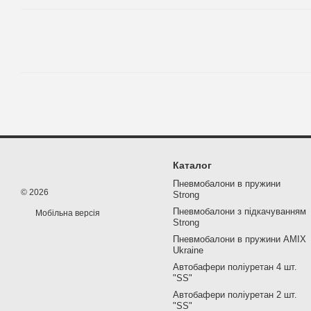
Каталог
Пневмобалони в пружини
© 2026
Strong
Пневмобалони з підкачуванням
Мобільна версія
Strong
Пневмобалони в пружини AMIX
Ukraine
Автобафери поліуретан 4 шт.
"SS"
Автобафери поліуретан 2 шт.
"SS"