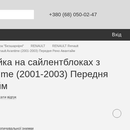
+380 (68) 050-02-47
Вхід
ра "Безшарнірні"
RENAULT
RENAULT Renault
nault Avantime (2001-2003) Передня Рено Авантайм
йка на сайлентблоках з
time (2001-2003) Передня
йм
ати відгук
опичувальної знижки