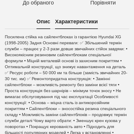
До обраного
Порівняти
Опис
Характеристики
Посилена стійка на сайлентблоках із гарантією Hyundai XG
(1998-2005) Задня Основні переваги: ✅ Збільшений термін
служби – працює у 2-3 рази довше звичайних стійок завдяки: •
Високоякісним резиновим сайлентблокам спеціальної
формули • Міцній металевій основі із захисним покриттям •
Оптимальній конструкції, що знижує навантаження на деталь
✅ Ресурс роботи – 50 000 км та більше (замість звичайних 20-
30 тис. км) ✅ Ремонтопридатна конструкція: • Замінні
сайлентблоки – можливість ремонту без заміни всієї тяги •
Проста конструкція без шарнірів – мінімум точок зносу • Не
вимагає обслуговування під час експлуатації Особливості
конструкції: • Основа – міцна сталь із антикорозійним
покриттям • Сайлентблоки – зносостійка резина спеціального
складу • Можливість заміни сайлентблоків – продовжує термін
служби деталі Чому варто обрати: • Зменшує крен кузова у
поворотах • Покращує керованість авто • Підходить для
більшості популярних моделей • Легка у встановленні •