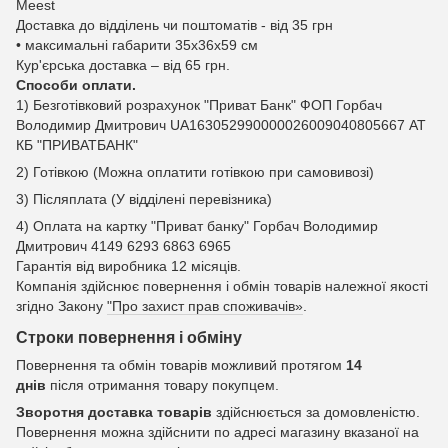
Meest
Доставка до відділень чи поштоматів - від 35 грн
• максимальні габарити 35x36x59 см
Кур'єрська доставка – від 65 грн.
Способи оплати.
1) Безготівковий розрахунок "Приват Банк" ФОП Горбач
Володимир Дмитрович UA163052990000026009040805667 АТ
КБ "ПРИВАТБАНК"
2) Готівкою (Можна оплатити готівкою при самовивозі)
3) Післяплата (У відділені перевізника)
4) Оплата на картку "Приват банку" Горбач Володимир
Дмитрович 4149 6293 6863 6965
Гарантія від виробника 12 місяців.
Компанія здійснює повернення і обмін товарів належної якості
згідно Закону
"Про захист прав споживачів»
.
Строки повернення і обміну
Повернення та обмін товарів можливий протягом
14
днів
після отримання товару покупцем.
Зворотня доставка товарів
здійснюється за домовленістю.
Повернення можна здійснити по адресі магазину вказаної на