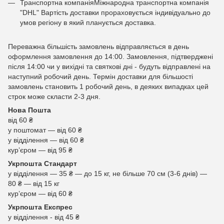
Транспортна компаніяМіжнародна транспортна компанія
"DHL" Вартість доставки прораховується індивідуально до
умов регіону в який планується доставка.
Переважна більшість замовлень відправляється в день
оформлення замовлення до 14:00. Замовлення, підтверджені
після 14:00 чи у вихідні та святкові дні - будуть відправлені на
наступний робочий день. Термін доставки для більшості
замовлень становить 1 робочий день, в деяких випадках цей
строк може скласти 2-3 дня.
Нова Пошта
від 60 ₴
у поштомат — від 60 ₴
у відділення — від 60 ₴
курʼєром — від 95 ₴
Укрпошта Стандарт
у відділення — 35 ₴ — до 15 кг, не більше 70 см (3-6 днів) —
80 ₴ — від 15 кг
курʼєром — від 60 ₴
Укрпошта Експрес
у відділення - від 45 ₴