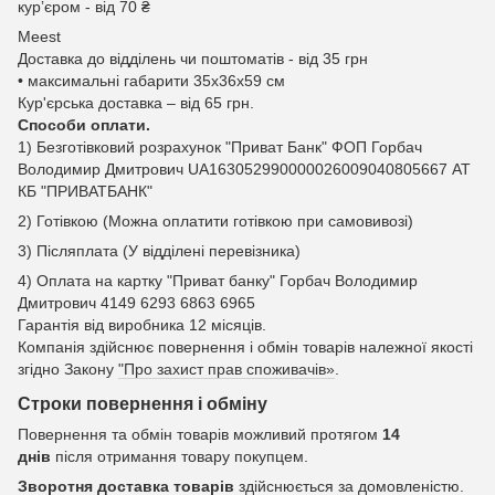
курʼєром - від 70 ₴
Meest
Доставка до відділень чи поштоматів - від 35 грн
• максимальні габарити 35x36x59 см
Кур'єрська доставка – від 65 грн.
Способи оплати.
1) Безготівковий розрахунок "Приват Банк" ФОП Горбач
Володимир Дмитрович UA163052990000026009040805667 АТ
КБ "ПРИВАТБАНК"
2) Готівкою (Можна оплатити готівкою при самовивозі)
3) Післяплата (У відділені перевізника)
4) Оплата на картку "Приват банку" Горбач Володимир
Дмитрович 4149 6293 6863 6965
Гарантія від виробника 12 місяців.
Компанія здійснює повернення і обмін товарів належної якості
згідно Закону
"Про захист прав споживачів»
.
Строки повернення і обміну
Повернення та обмін товарів можливий протягом
14
днів
після отримання товару покупцем.
Зворотня доставка товарів
здійснюється за домовленістю.