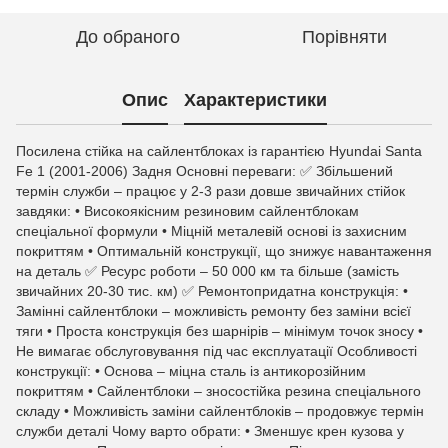
До обраного
Порівняти
Опис
Характеристики
Посилена стійка на сайлентблоках із гарантією Hyundai Santa
Fe 1 (2001-2006) Задня Основні переваги: ✅ Збільшений
термін служби – працює у 2-3 рази довше звичайних стійок
завдяки: • Високоякісним резиновим сайлентблокам
спеціальної формули • Міцній металевій основі із захисним
покриттям • Оптимальній конструкції, що знижує навантаження
на деталь ✅ Ресурс роботи – 50 000 км та більше (замість
звичайних 20-30 тис. км) ✅ Ремонтопридатна конструкція: •
Замінні сайлентблоки – можливість ремонту без заміни всієї
тяги • Проста конструкція без шарнірів – мінімум точок зносу •
Не вимагає обслуговування під час експлуатації Особливості
конструкції: • Основа – міцна сталь із антикорозійним
покриттям • Сайлентблоки – зносостійка резина спеціального
складу • Можливість заміни сайлентблоків – продовжує термін
служби деталі Чому варто обрати: • Зменшує крен кузова у