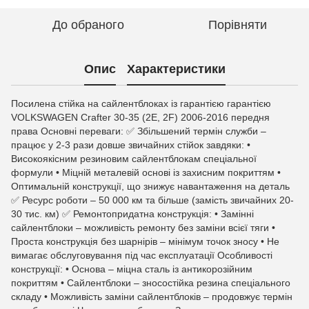
До обраного
Порівняти
Опис
Характеристики
Посилена стійка на сайлентблоках із гарантією гарантією
VOLKSWAGEN Crafter 30-35 (2E, 2F) 2006-2016 передня
права Основні переваги: ✅ Збільшений термін служби –
працює у 2-3 рази довше звичайних стійок завдяки: •
Високоякісним резиновим сайлентблокам спеціальної
формули • Міцній металевій основі із захисним покриттям •
Оптимальній конструкції, що знижує навантаження на деталь
✅ Ресурс роботи – 50 000 км та більше (замість звичайних 20-
30 тис. км) ✅ Ремонтопридатна конструкція: • Замінні
сайлентблоки – можливість ремонту без заміни всієї тяги •
Проста конструкція без шарнірів – мінімум точок зносу • Не
вимагає обслуговування під час експлуатації Особливості
конструкції: • Основа – міцна сталь із антикорозійним
покриттям • Сайлентблоки – зносостійка резина спеціального
складу • Можливість заміни сайлентблоків – продовжує термін