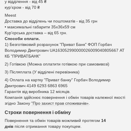
у відділення - від 45 ₴
курʼєром - від 70 ₴
Meest
Доставка до відділень чи поштоматів - від 35 грн
• максимальні габарити 35x36x59 см
Кур'єрська доставка – від 65 грн.
Способи оплати.
1) Безготівковий розрахунок "Приват Банк" ФОП Горбач
Володимир Дмитрович UA163052990000026009040805667 АТ
КБ "ПРИВАТБАНК"
2) Готівкою (Можна оплатити готівкою при самовивозі)
3) Післяплата (У відділені перевізника)
4) Оплата на картку "Приват банку" Горбач Володимир
Дмитрович 4149 6293 6863 6965
Гарантія від виробника 12 місяців.
Компанія здійснює повернення і обмін товарів належної якості
згідно Закону
"Про захист прав споживачів»
.
Строки повернення і обміну
Повернення та обмін товарів можливий протягом
14
днів
після отримання товару покупцем.