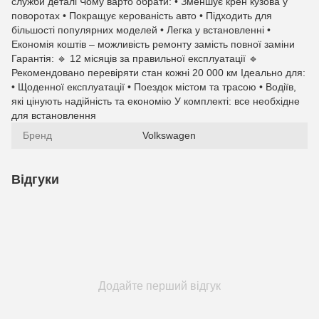
служби деталі Чому варто обрати: • Зменшує крен кузова у
поворотах • Покращує керованість авто • Підходить для
більшості популярних моделей • Легка у встановленні •
Економія коштів – можливість ремонту замість повної заміни
Гарантія: 🔹 12 місяців за правильної експлуатації 🔹
Рекомендовано перевіряти стан кожні 20 000 км Ідеально для:
• Щоденної експлуатації • Поездок містом та трасою • Водіїв,
які цінують надійність та економію У комплекті: все необхідне
для встановлення
Бренд
Volkswagen
Відгуки
Додайте перший відгук