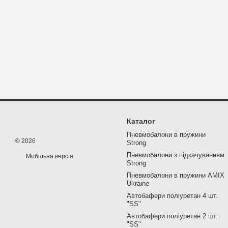
Каталог
Пневмобалони в пружини
© 2026
Strong
Пневмобалони з підкачуванням
Мобільна версія
Strong
Пневмобалони в пружини AMIX
Ukraine
Автобафери поліуретан 4 шт.
"SS"
Автобафери поліуретан 2 шт.
"SS"