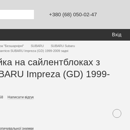
+380 (68) 050-02-47
Вхід
ра "Безшарнірні"
SUBARU
SUBARU Subaru
рантією SUBARU Impreza (GD) 1999-2009 задні
йка на сайлентблоках з
BARU Impreza (GD) 1999-
58
Написати відгук
опичувальної знижки