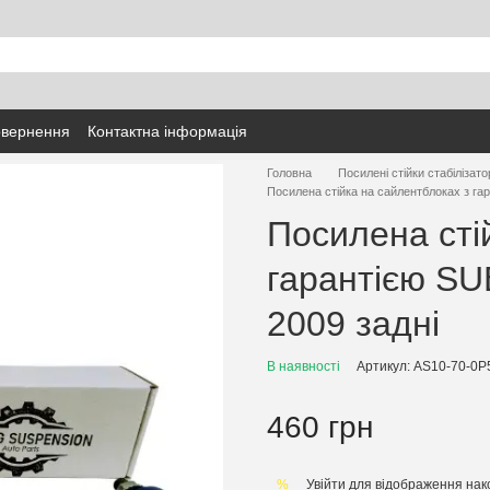
овернення
Контактна інформація
Головна
Посилені стійки стабілізато
Посилена стійка на сайлентблоках з га
Посилена сті
гарантією SU
2009 задні
В наявності
Артикул: AS10-70-0P
460 грн
Увійти
для відображення нак
%