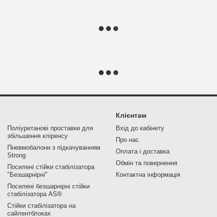
Клієнтам
Поліуретанові проставки для
Вхід до кабінету
збільшення кліренсу
Про нас
Пневмобалони з підкачуванням
Оплата і доставка
Strong
Обмін та повернення
Посилені стійки стабілізатора
"Безшарнірні"
Контактна інформація
Посилені безшарнірні стійки
стабілізатора AS®
Стійки стабілізатора на
сайлентблоках