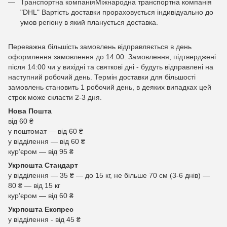
Транспортна компаніяМіжнародна транспортна компанія
"DHL" Вартість доставки прораховується індивідуально до
умов регіону в який планується доставка.
Переважна більшість замовлень відправляється в день
оформлення замовлення до 14:00. Замовлення, підтверджені
після 14:00 чи у вихідні та святкові дні - будуть відправлені на
наступний робочий день. Термін доставки для більшості
замовлень становить 1 робочий день, в деяких випадках цей
строк може скласти 2-3 дня.
Нова Пошта
від 60 ₴
у поштомат — від 60 ₴
у відділення — від 60 ₴
курʼєром — від 95 ₴
Укрпошта Стандарт
у відділення — 35 ₴ — до 15 кг, не більше 70 см (3-6 днів) —
80 ₴ — від 15 кг
курʼєром — від 60 ₴
Укрпошта Експрес
у відділення - від 45 ₴