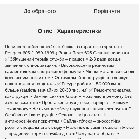
До обраного
Порівняти
Опис
Характеристики
Посилена стійка на сайлентблоках із гарантією гарантією
Peugeot 605 (1989-1999-) Задня Пежо 605 Основні переваги:
✅ Збільшений термін служби – працює у 2-3 рази довше
звичайних стійок завдяки: • Високоякісним резиновим
сайлентблокам спеціальної формули • Міцній металевій основі
із захисним покриттям • Оптимальній конструкції, що знижує
навантаження на деталь ✅ Ресурс роботи – 50 000 км та
більше (замість звичайних 20-30 тис. км) ✅ Ремонтопридатна
конструкція: • Замінні сайлентблоки – можливість ремонту без
заміни всієї тяги • Проста конструкція без шарнірів – мінімум
точок зносу • Не вимагає обслуговування під час експлуатації
Особливості конструкції: • Основа – міцна сталь із
антикорозійним покриттям • Сайлентблоки – зносостійка
резина спеціального складу • Можливість заміни сайлентблоків
– продовжує термін служби деталі Чому варто обрати: •