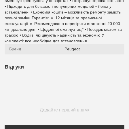
Зменшує крен кузова у поворотах • Покращує керованість авто
• Підходить для більшості популярних моделей • Легка у
встановленні • Економія коштів – можливість ремонту замість
повної заміни Гарантія: 🔹 12 місяців за правильної
експлуатації 🔹 Рекомендовано перевіряти стан кожні 20 000
км Ідеально для: • Щоденної експлуатації • Поездок містом та
трасою • Водіїв, які цінують надійність та економію У
комплекті: все необхідне для встановлення
Бренд
Peugeot
Відгуки
Додайте перший відгук