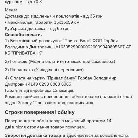
курʼєром - від 70 ₴
Meest
Доставка до відділень чи поштоматів - від 35 грн
• максимальні габарити 35x36x59 см
Кур'єрська доставка – від 65 грн.
Способи оплати.
1) Безготівковий розрахунок "Приват Банк" ФОП Горбач
Володимир Дмитрович UA163052990000026009040805667 АТ
КБ "ПРИВАТБАНК"
2) Готівкою (Можна оплатити готівкою при самовивозі)
3) Післяплата (У відділені перевізника)
4) Оплата на картку "Приват банку" Горбач Володимир
Дмитрович 4149 6293 6863 6965
Гарантія від виробника 12 місяців.
Компанія здійснює повернення і обмін товарів належної якості
згідно Закону
"Про захист прав споживачів»
.
Строки повернення і обміну
Повернення та обмін товарів можливий протягом
14
днів
після отримання товару покупцем.
Зворотня доставка товарів
здійснюється за домовленістю.