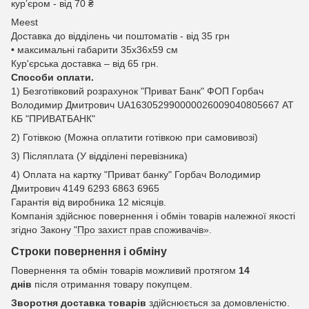
курʼєром - від 70 ₴
Meest
Доставка до відділень чи поштоматів - від 35 грн
• максимальні габарити 35x36x59 см
Кур'єрська доставка – від 65 грн.
Способи оплати.
1) Безготівковий розрахунок "Приват Банк" ФОП Горбач
Володимир Дмитрович UA163052990000026009040805667 АТ
КБ "ПРИВАТБАНК"
2) Готівкою (Можна оплатити готівкою при самовивозі)
3) Післяплата (У відділені перевізника)
4) Оплата на картку "Приват банку" Горбач Володимир
Дмитрович 4149 6293 6863 6965
Гарантія від виробника 12 місяців.
Компанія здійснює повернення і обмін товарів належної якості
згідно Закону
"Про захист прав споживачів»
.
Строки повернення і обміну
Повернення та обмін товарів можливий протягом
14
днів
після отримання товару покупцем.
Зворотня доставка товарів
здійснюється за домовленістю.