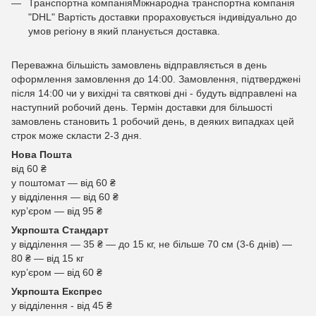
Транспортна компаніяМіжнародна транспортна компанія
"DHL" Вартість доставки прораховується індивідуально до
умов регіону в який планується доставка.
Переважна більшість замовлень відправляється в день
оформлення замовлення до 14:00. Замовлення, підтверджені
після 14:00 чи у вихідні та святкові дні - будуть відправлені на
наступний робочий день. Термін доставки для більшості
замовлень становить 1 робочий день, в деяких випадках цей
строк може скласти 2-3 дня.
Нова Пошта
від 60 ₴
у поштомат — від 60 ₴
у відділення — від 60 ₴
курʼєром — від 95 ₴
Укрпошта Стандарт
у відділення — 35 ₴ — до 15 кг, не більше 70 см (3-6 днів) —
80 ₴ — від 15 кг
курʼєром — від 60 ₴
Укрпошта Експрес
у відділення - від 45 ₴