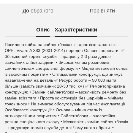
До обраного
Порівняти
Опис
Характеристики
Посилена стійка на сайлентблоках із гарантією гарантією
OPEL Vivaro A X83 (2001-2014) передня Основні переваги: ✅
Збільшений термін служби – працює у 2-3 рази довше
звичайних стійок завдяки: • Високоякісним резиновим
сайлентблокам спеціальної формули • Міцній металевій основі
із захисним покриттям • Оптимальній конструкції, що знижує
навантаження на деталь ✅ Ресурс роботи – 50 000 км та
більше (замість звичайних 20-30 тис. км) ✅ Ремонтопридатна
конструкція: • Замінні сайлентблоки – можливість ремонту без
заміни всієї тяги • Проста конструкція без шарнірів – мінімум
точок зносу • Не вимагає обслуговування під час експлуатації
Особливості конструкції: • Основа – міцна сталь із
антикорозійним покриттям • Сайлентблоки – зносостійка
резина спеціального складу • Можливість заміни сайлентблоків
– продовжує термін служби деталі Чому варто обрати: •