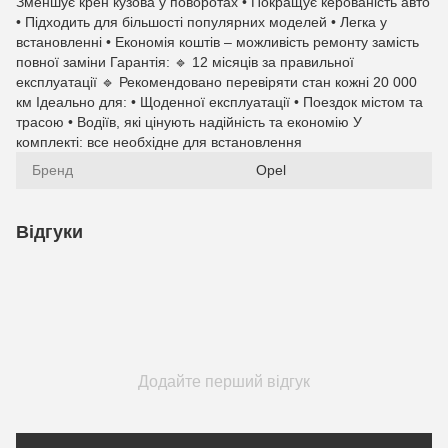
Зменшує крен кузова у поворотах • Покращує керованість авто
• Підходить для більшості популярних моделей • Легка у
встановленні • Економія коштів – можливість ремонту замість
повної заміни Гарантія: 🔹 12 місяців за правильної
експлуатації 🔹 Рекомендовано перевіряти стан кожні 20 000
км Ідеально для: • Щоденної експлуатації • Поездок містом та
трасою • Водіїв, які цінують надійність та економію У
комплекті: все необхідне для встановлення
Бренд
Opel
Відгуки
Додайте перший відгук