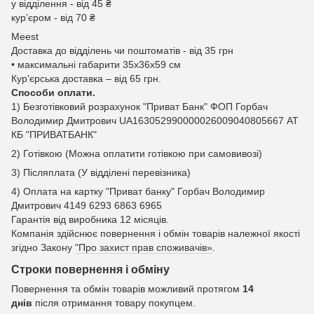
у відділення - від 45 ₴
курʼєром - від 70 ₴
Meest
Доставка до відділень чи поштоматів - від 35 грн
• максимальні габарити 35x36x59 см
Кур'єрська доставка – від 65 грн.
Способи оплати.
1) Безготівковий розрахунок "Приват Банк" ФОП Горбач
Володимир Дмитрович UA163052990000026009040805667 АТ
КБ "ПРИВАТБАНК"
2) Готівкою (Можна оплатити готівкою при самовивозі)
3) Післяплата (У відділені перевізника)
4) Оплата на картку "Приват банку" Горбач Володимир
Дмитрович 4149 6293 6863 6965
Гарантія від виробника 12 місяців.
Компанія здійснює повернення і обмін товарів належної якості
згідно Закону
"Про захист прав споживачів»
.
Строки повернення і обміну
Повернення та обмін товарів можливий протягом
14
днів
після отримання товару покупцем.