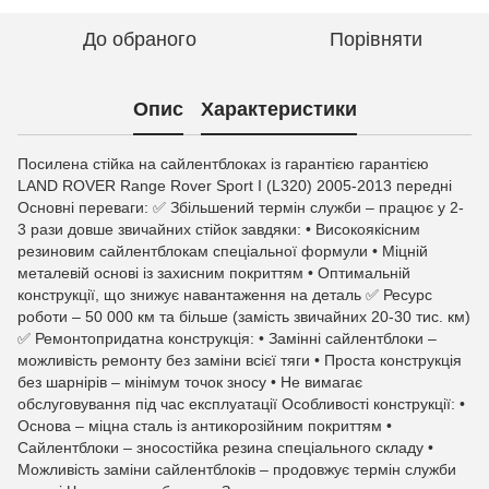
До обраного
Порівняти
Опис
Характеристики
Посилена стійка на сайлентблоках із гарантією гарантією
LAND ROVER Range Rover Sport I (L320) 2005-2013 передні
Основні переваги: ✅ Збільшений термін служби – працює у 2-
3 рази довше звичайних стійок завдяки: • Високоякісним
резиновим сайлентблокам спеціальної формули • Міцній
металевій основі із захисним покриттям • Оптимальній
конструкції, що знижує навантаження на деталь ✅ Ресурс
роботи – 50 000 км та більше (замість звичайних 20-30 тис. км)
✅ Ремонтопридатна конструкція: • Замінні сайлентблоки –
можливість ремонту без заміни всієї тяги • Проста конструкція
без шарнірів – мінімум точок зносу • Не вимагає
обслуговування під час експлуатації Особливості конструкції: •
Основа – міцна сталь із антикорозійним покриттям •
Сайлентблоки – зносостійка резина спеціального складу •
Можливість заміни сайлентблоків – продовжує термін служби