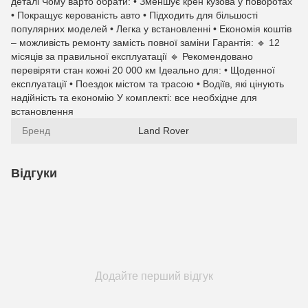
деталі Чому варто обрати: • Зменшує крен кузова у поворотах
• Покращує керованість авто • Підходить для більшості
популярних моделей • Легка у встановленні • Економія коштів
– можливість ремонту замість повної заміни Гарантія: 🔹 12
місяців за правильної експлуатації 🔹 Рекомендовано
перевіряти стан кожні 20 000 км Ідеально для: • Щоденної
експлуатації • Поездок містом та трасою • Водіїв, які цінують
надійність та економію У комплекті: все необхідне для
встановлення
Бренд
Land Rover
Відгуки
Додайте перший відгук