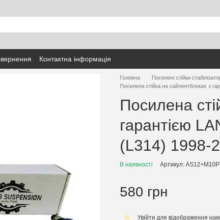
овернення
Контактна інформація
Головна
Посилені стійки стабілізато
Посилена стійка на сайлентблоках з га
Посилена сті
гарантією LA
(L314) 1998-
В наявності
Артикул: AS12+М10Р
580 грн
Увійти
для відображення нак
%