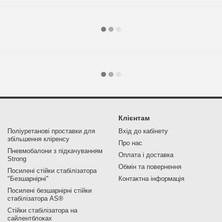
Клієнтам
Поліуретанові проставки для
Вхід до кабінету
збільшення кліренсу
Про нас
Пневмобалони з підкачуванням
Оплата і доставка
Strong
Обмін та повернення
Посилені стійки стабілізатора
"Безшарнірні"
Контактна інформація
Посилені безшарнірні стійки
стабілізатора AS®
Стійки стабілізатора на
сайлентблоках