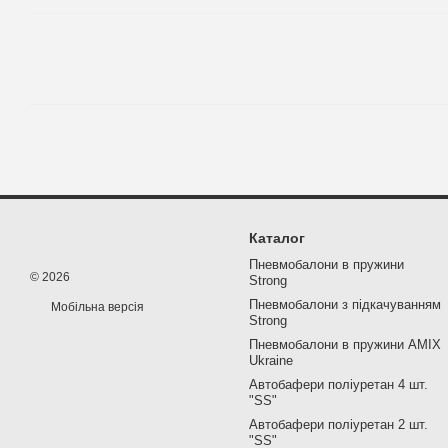
Каталог
Пневмобалони в пружини
© 2026
Strong
Пневмобалони з підкачуванням
Мобільна версія
Strong
Пневмобалони в пружини AMIX
Ukraine
Автобафери поліуретан 4 шт.
"SS"
Автобафери поліуретан 2 шт.
"SS"