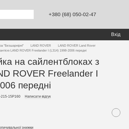
+380 (68) 050-02-47
Вхід
ра "Безшарнірні"
LAND ROVER
LAND ROVER Land Rover
рантією LAND ROVER Freelander I (L314) 1998-2006 передні
йка на сайлентблоках з
ND ROVER Freelander I
2006 передні
-215-15P160
Написати відгук
опичувальної знижки