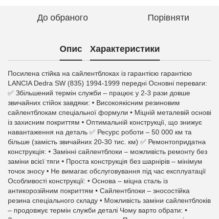
До обраного
Порівняти
Опис
Характеристики
Посилена стійка на сайлентблоках із гарантією гарантією
LANCIA Dedra SW (835) 1994-1999 передні Основні переваги:
✅ Збільшений термін служби – працює у 2-3 рази довше
звичайних стійок завдяки: • Високоякісним резиновим
сайлентблокам спеціальної формули • Міцній металевій основі
із захисним покриттям • Оптимальній конструкції, що знижує
навантаження на деталь ✅ Ресурс роботи – 50 000 км та
більше (замість звичайних 20-30 тис. км) ✅ Ремонтопридатна
конструкція: • Замінні сайлентблоки – можливість ремонту без
заміни всієї тяги • Проста конструкція без шарнірів – мінімум
точок зносу • Не вимагає обслуговування під час експлуатації
Особливості конструкції: • Основа – міцна сталь із
антикорозійним покриттям • Сайлентблоки – зносостійка
резина спеціального складу • Можливість заміни сайлентблоків
– продовжує термін служби деталі Чому варто обрати: •