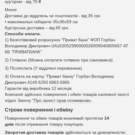
курʼєром - від 70 ₴
Meest
Доставка до відділень чи поштоматів - від 35 грн
• максимальні габарити 35x36x59 см
Кур'єрська доставка – від 65 грн.
Способи оплати.
1) Безготівковий розрахунок "Приват Банк" ФОП Горбач
Володимир Дмитрович UA163052990000026009040805667 АТ
КБ "ПРИВАТБАНК"
2) Готівкою (Можна оплатити готівкою при самовивозі)
3) Післяплата (У відділені перевізника)
4) Оплата на картку "Приват банку" Горбач Володимир
Дмитрович 4149 6293 6863 6965
Гарантія від виробника 12 місяців.
Компанія здійснює повернення і обмін товарів належної якості
згідно Закону
"Про захист прав споживачів»
.
Строки повернення і обміну
Повернення та обмін товарів можливий протягом
14
днів
після отримання товару покупцем.
Зворотня доставка товарів
здійснюється за домовленістю.