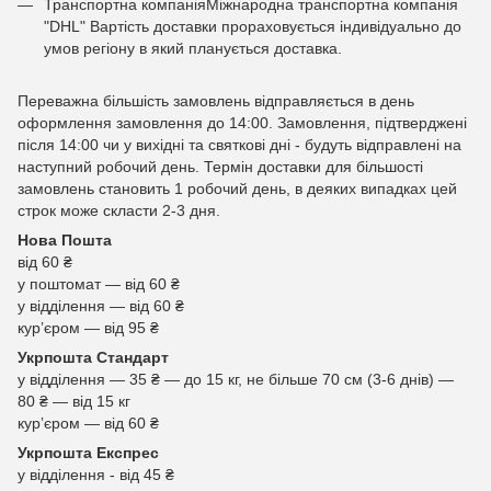
Транспортна компаніяМіжнародна транспортна компанія
"DHL" Вартість доставки прораховується індивідуально до
умов регіону в який планується доставка.
Переважна більшість замовлень відправляється в день
оформлення замовлення до 14:00. Замовлення, підтверджені
після 14:00 чи у вихідні та святкові дні - будуть відправлені на
наступний робочий день. Термін доставки для більшості
замовлень становить 1 робочий день, в деяких випадках цей
строк може скласти 2-3 дня.
Нова Пошта
від 60 ₴
у поштомат — від 60 ₴
у відділення — від 60 ₴
курʼєром — від 95 ₴
Укрпошта Стандарт
у відділення — 35 ₴ — до 15 кг, не більше 70 см (3-6 днів) —
80 ₴ — від 15 кг
курʼєром — від 60 ₴
Укрпошта Експрес
у відділення - від 45 ₴