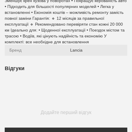
Зменшує крен кузова у поворотах • Покращує керованість авто
• Підходить для більшості популярних моделей • Легка у
встановленні • Економія коштів – можливість ремонту замість
повної заміни Гарантія: 🔹 12 місяців за правильної
експлуатації 🔹 Рекомендовано перевіряти стан кожні 20 000
км Ідеально для: • Щоденної експлуатації • Поездок містом та
трасою • Водіїв, які цінують надійність та економію У
комплекті: все необхідне для встановлення
Бренд
Lancia
Відгуки
Додайте перший відгук