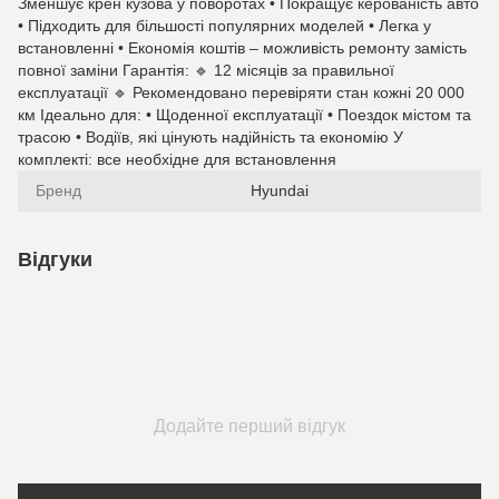
Зменшує крен кузова у поворотах • Покращує керованість авто
• Підходить для більшості популярних моделей • Легка у
встановленні • Економія коштів – можливість ремонту замість
повної заміни Гарантія: 🔹 12 місяців за правильної
експлуатації 🔹 Рекомендовано перевіряти стан кожні 20 000
км Ідеально для: • Щоденної експлуатації • Поездок містом та
трасою • Водіїв, які цінують надійність та економію У
комплекті: все необхідне для встановлення
Бренд
Hyundai
Відгуки
Додайте перший відгук