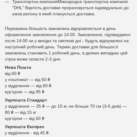
Транспортна компаніяМіжнародна транспортна компанія
"DHL" Вартість доставки прораховується індивідуально до
умов регіону в який планується доставка.
Переважна більшість замовлень відправляється в день
оформлення замовлення до 14:00. Замовлення, підтверджені
після 14:00 чи у вихідні та святкові дні - будуть відправлені на
наступний робочий день. Термін доставки для більшості
замовлень становить 1 робочий день, в деяких випадках цей
строк може скласти 2-3 дня.
Нова Пошта
від 60 ₴
у поштомат — від 60 ₴
у відділення — від 60 ₴
курʼєром — від 95 ₴
Укрпошта Стандарт
у відділення — 35 ₴ — до 15 кг, не більше 70 см (3-6 днів) —
80 ₴ — від 15 кг
курʼєром — від 60 ₴
Укрпошта Експрес
у відділення - від 45 ₴