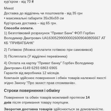
курʼєром - від 70 ₴
Meest
Доставка до відділень чи поштоматів - від 35 грн
• максимальні габарити 35x36x59 см
Кур'єрська доставка – від 65 грн.
Способи оплати.
1) Безготівковий розрахунок "Приват Банк" ФОП Горбач
Володимир Дмитрович UA163052990000026009040805667 АТ
КБ "ПРИВАТБАНК"
2) Готівкою (Можна оплатити готівкою при самовивозі)
3) Післяплата (У відділені перевізника)
4) Оплата на картку "Приват банку" Горбач Володимир
Дмитрович 4149 6293 6863 6965
Гарантія від виробника 12 місяців.
Компанія здійснює повернення і обмін товарів належної якості
згідно Закону
"Про захист прав споживачів»
.
Строки повернення і обміну
Повернення та обмін товарів можливий протягом
14
днів
після отримання товару покупцем.
Зворотня доставка товарів
здійснюється за домовленістю.