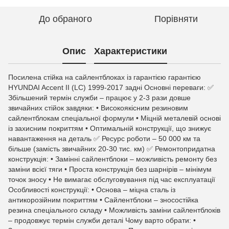
До обраного
Порівняти
Опис
Характеристики
Посилена стійка на сайлентблоках із гарантією гарантією
HYUNDAI Accent II (LC) 1999-2017 задні Основні переваги: ✅
Збільшений термін служби – працює у 2-3 рази довше
звичайних стійок завдяки: • Високоякісним резиновим
сайлентблокам спеціальної формули • Міцній металевій основі
із захисним покриттям • Оптимальній конструкції, що знижує
навантаження на деталь ✅ Ресурс роботи – 50 000 км та
більше (замість звичайних 20-30 тис. км) ✅ Ремонтопридатна
конструкція: • Замінні сайлентблоки – можливість ремонту без
заміни всієї тяги • Проста конструкція без шарнірів – мінімум
точок зносу • Не вимагає обслуговування під час експлуатації
Особливості конструкції: • Основа – міцна сталь із
антикорозійним покриттям • Сайлентблоки – зносостійка
резина спеціального складу • Можливість заміни сайлентблоків
– продовжує термін служби деталі Чому варто обрати: •