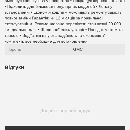
Зменшує крен кузова у поворотах • Покращує керованість авто
• Підходить для більшості популярних моделей • Легка у
встановленні • Економія коштів – можливість ремонту замість
повної заміни Гарантія: 🔹 12 місяців за правильної
експлуатації 🔹 Рекомендовано перевіряти стан кожні 20 000
км Ідеально для: • Щоденної експлуатації • Поездок містом та
трасою • Водіїв, які цінують надійність та економію У
комплекті: все необхідне для встановлення
Бренд
GMC
Відгуки
Додайте перший відгук