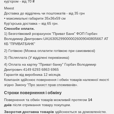
курʼєром - від 70 ₴
Meest
Доставка до відділень чи поштоматів - від 35 грн
• максимальні габарити 35x36x59 см
Кур'єрська доставка – від 65 грн.
Способи оплати.
1) Безготівковий розрахунок "Приват Банк" ФОП Горбач
Володимир Дмитрович UA163052990000026009040805667 АТ
КБ "ПРИВАТБАНК"
2) Готівкою (Можна оплатити готівкою при самовивозі)
3) Післяплата (У відділені перевізника)
4) Оплата на картку "Приват банку" Горбач Володимир
Дмитрович 4149 6293 6863 6965
Гарантія від виробника 12 місяців.
Компанія здійснює повернення і обмін товарів належної якості
згідно Закону
"Про захист прав споживачів»
.
Строки повернення і обміну
Повернення та обмін товарів можливий протягом
14
днів
після отримання товару покупцем.
Зворотня доставка товарів
здійснюється за домовленістю.