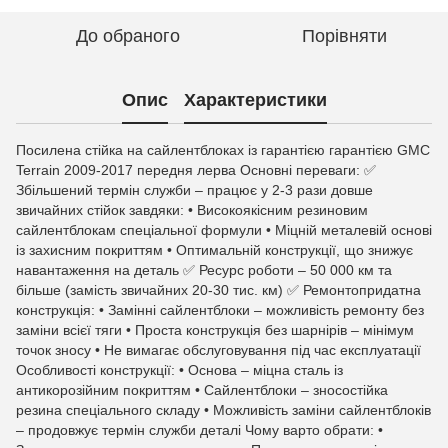
До обраного
Порівняти
Опис
Характеристики
Посилена стійка на сайлентблоках із гарантією гарантією GMC
Terrain 2009-2017 передня лерва Основні переваги: ✅
Збільшений термін служби – працює у 2-3 рази довше
звичайних стійок завдяки: • Високоякісним резиновим
сайлентблокам спеціальної формули • Міцній металевій основі
із захисним покриттям • Оптимальній конструкції, що знижує
навантаження на деталь ✅ Ресурс роботи – 50 000 км та
більше (замість звичайних 20-30 тис. км) ✅ Ремонтопридатна
конструкція: • Замінні сайлентблоки – можливість ремонту без
заміни всієї тяги • Проста конструкція без шарнірів – мінімум
точок зносу • Не вимагає обслуговування під час експлуатації
Особливості конструкції: • Основа – міцна сталь із
антикорозійним покриттям • Сайлентблоки – зносостійка
резина спеціального складу • Можливість заміни сайлентблоків
– продовжує термін служби деталі Чому варто обрати: •