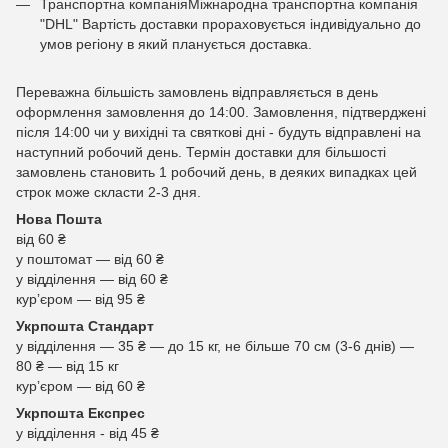
Транспортна компаніяМіжнародна транспортна компанія
"DHL" Вартість доставки прораховується індивідуально до
умов регіону в який планується доставка.
Переважна більшість замовлень відправляється в день
оформлення замовлення до 14:00. Замовлення, підтверджені
після 14:00 чи у вихідні та святкові дні - будуть відправлені на
наступний робочий день. Термін доставки для більшості
замовлень становить 1 робочий день, в деяких випадках цей
строк може скласти 2-3 дня.
Нова Пошта
від 60 ₴
у поштомат — від 60 ₴
у відділення — від 60 ₴
курʼєром — від 95 ₴
Укрпошта Стандарт
у відділення — 35 ₴ — до 15 кг, не більше 70 см (3-6 днів) —
80 ₴ — від 15 кг
курʼєром — від 60 ₴
Укрпошта Експрес
у відділення - від 45 ₴