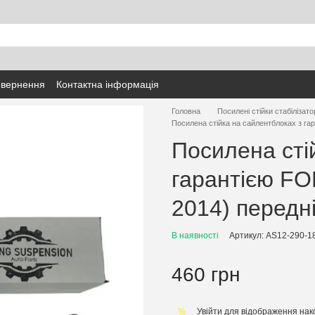
овернення
Контактна інформація
Головна
Посилені стійки стабілізато
Посилена стійка на сайлентблоках з гар
Посилена сті
гарантією FOR
2014) передн
В наявності
Артикул: AS12-290-
460 грн
Увійти
для відображення нак
%