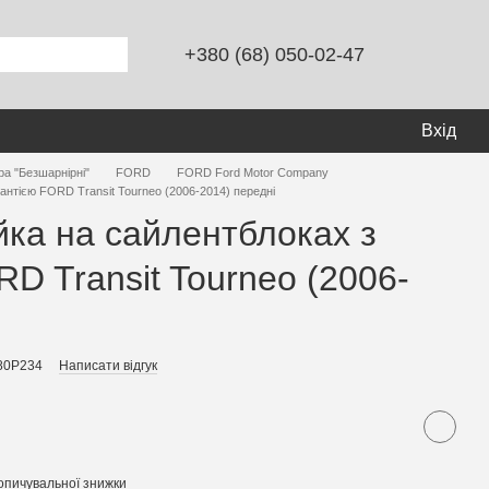
+380 (68) 050-02-47
Вхід
ра "Безшарнірні"
FORD
FORD Ford Motor Company
антією FORD Transit Tourneo (2006-2014) передні
йка на сайлентблоках з
D Transit Tourneo (2006-
і
180P234
Написати відгук
опичувальної знижки