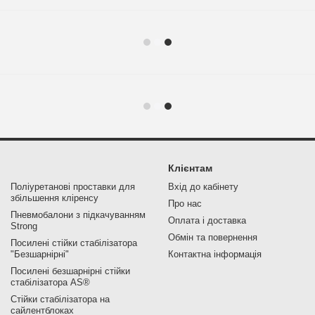
Клієнтам
Поліуретанові проставки для
Вхід до кабінету
збільшення кліренсу
Про нас
Пневмобалони з підкачуванням
Оплата і доставка
Strong
Обмін та повернення
Посилені стійки стабілізатора
"Безшарнірні"
Контактна інформація
Посилені безшарнірні стійки
стабілізатора AS®
Стійки стабілізатора на
сайлентблоках