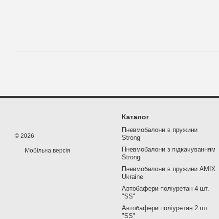
Каталог
Пневмобалони в пружини
© 2026
Strong
Пневмобалони з підкачуванням
Мобільна версія
Strong
Пневмобалони в пружини AMIX
Ukraine
Автобафери поліуретан 4 шт.
"SS"
Автобафери поліуретан 2 шт.
"SS"