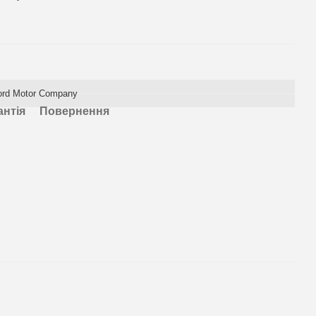
ord Motor Company
антія
Повернення