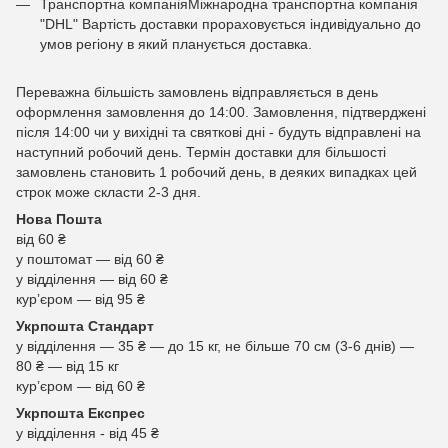
Транспортна компаніяМіжнародна транспортна компанія
"DHL" Вартість доставки прораховується індивідуально до
умов регіону в який планується доставка.
Переважна більшість замовлень відправляється в день
оформлення замовлення до 14:00. Замовлення, підтверджені
після 14:00 чи у вихідні та святкові дні - будуть відправлені на
наступний робочий день. Термін доставки для більшості
замовлень становить 1 робочий день, в деяких випадках цей
строк може скласти 2-3 дня.
Нова Пошта
від 60 ₴
у поштомат — від 60 ₴
у відділення — від 60 ₴
курʼєром — від 95 ₴
Укрпошта Стандарт
у відділення — 35 ₴ — до 15 кг, не більше 70 см (3-6 днів) —
80 ₴ — від 15 кг
курʼєром — від 60 ₴
Укрпошта Експрес
у відділення - від 45 ₴