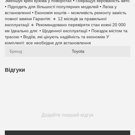
Зменшує крен кузова у поворотах • Покращує керованість авто
• Підходить для більшості популярних моделей • Легка у
встановленні • Економія коштів – можливість ремонту замість
повної заміни Гарантія: 🔹 12 місяців за правильної
експлуатації 🔹 Рекомендовано перевіряти стан кожні 20 000
км Ідеально для: • Щоденної експлуатації • Поездок містом та
трасою • Водіїв, які цінують надійність та економію У
комплекті: все необхідне для встановлення
Бренд
Toyota
Відгуки
Додайте перший відгук