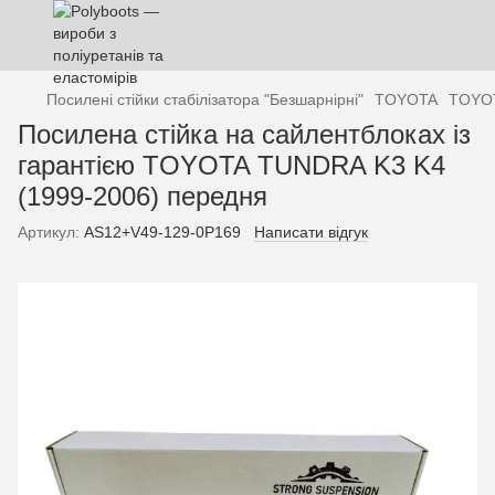
Посилені стійки стабілізатора "Безшарнірні"
TOYOTA
TOYOT
Посилена стійка на сайлентблоках із
гарантією TOYOTA TUNDRA K3 K4
(1999-2006) передня
Артикул:
AS12+V49-129-0P169
Написати відгук