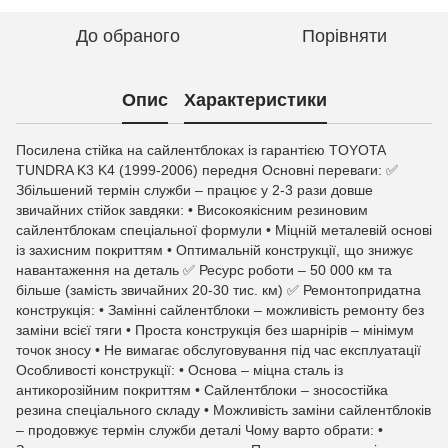
До обраного
Порівняти
Опис
Характеристики
Посилена стійка на сайлентблоках із гарантією TOYOTA
TUNDRA K3 K4 (1999-2006) передня Основні переваги: ✅
Збільшений термін служби – працює у 2-3 рази довше
звичайних стійок завдяки: • Високоякісним резиновим
сайлентблокам спеціальної формули • Міцній металевій основі
із захисним покриттям • Оптимальній конструкції, що знижує
навантаження на деталь ✅ Ресурс роботи – 50 000 км та
більше (замість звичайних 20-30 тис. км) ✅ Ремонтопридатна
конструкція: • Замінні сайлентблоки – можливість ремонту без
заміни всієї тяги • Проста конструкція без шарнірів – мінімум
точок зносу • Не вимагає обслуговування під час експлуатації
Особливості конструкції: • Основа – міцна сталь із
антикорозійним покриттям • Сайлентблоки – зносостійка
резина спеціального складу • Можливість заміни сайлентблоків
– продовжує термін служби деталі Чому варто обрати: •