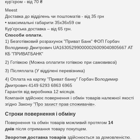
курʼєром - від 70 ₴
Meest
Доставка до відділень чи поштоматів - від 35 грн
• максимальні габарити 35x36x59 см
Кур'єрська доставка – від 65 грн.
Способи оплати.
1) Безготівковий розрахунок "Приват Банк" ФОП Горбач
Володимир Дмитрович UA163052990000026009040805667 АТ
КБ "ПРИВАТБАНК"
2) Готівкою (Можна оплатити готівкою при самовивозі)
3) Післяплата (У відділені перевізника)
4) Оплата на картку "Приват банку" Горбач Володимир
Дмитрович 4149 6293 6863 6965
Гарантія від виробника 12 місяців.
Компанія здійснює повернення і обмін товарів належної якості
згідно Закону
"Про захист прав споживачів»
.
Строки повернення і обміну
Повернення та обмін товарів можливий протягом
14
днів
після отримання товару покупцем.
Зворотня доставка товарів
здійснюється за домовленістю.