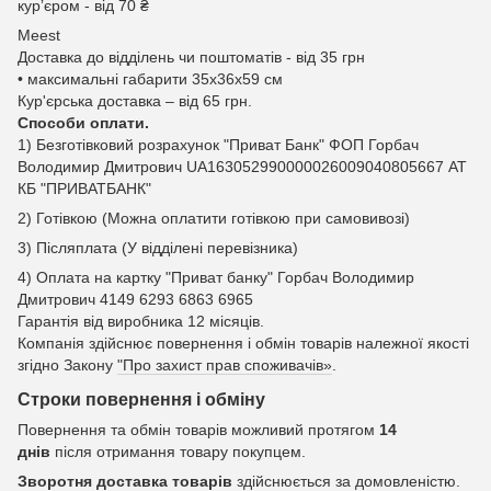
курʼєром - від 70 ₴
Meest
Доставка до відділень чи поштоматів - від 35 грн
• максимальні габарити 35x36x59 см
Кур'єрська доставка – від 65 грн.
Способи оплати.
1) Безготівковий розрахунок "Приват Банк" ФОП Горбач
Володимир Дмитрович UA163052990000026009040805667 АТ
КБ "ПРИВАТБАНК"
2) Готівкою (Можна оплатити готівкою при самовивозі)
3) Післяплата (У відділені перевізника)
4) Оплата на картку "Приват банку" Горбач Володимир
Дмитрович 4149 6293 6863 6965
Гарантія від виробника 12 місяців.
Компанія здійснює повернення і обмін товарів належної якості
згідно Закону
"Про захист прав споживачів»
.
Строки повернення і обміну
Повернення та обмін товарів можливий протягом
14
днів
після отримання товару покупцем.
Зворотня доставка товарів
здійснюється за домовленістю.