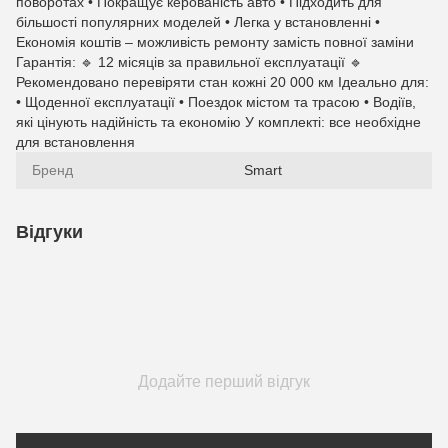
поворотах • Покращує керованість авто • Підходить для
більшості популярних моделей • Легка у встановленні •
Економія коштів – можливість ремонту замість повної заміни
Гарантія: 🔹 12 місяців за правильної експлуатації 🔹
Рекомендовано перевіряти стан кожні 20 000 км Ідеально для:
• Щоденної експлуатації • Поездок містом та трасою • Водіїв,
які цінують надійність та економію У комплекті: все необхідне
для встановлення
Бренд
Smart
Відгуки
Додайте перший відгук