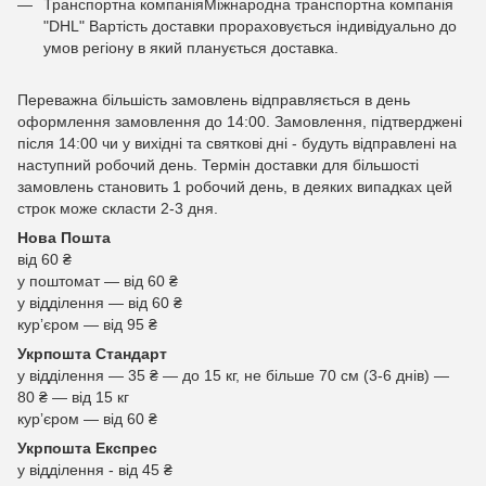
Транспортна компаніяМіжнародна транспортна компанія
"DHL" Вартість доставки прораховується індивідуально до
умов регіону в який планується доставка.
Переважна більшість замовлень відправляється в день
оформлення замовлення до 14:00. Замовлення, підтверджені
після 14:00 чи у вихідні та святкові дні - будуть відправлені на
наступний робочий день. Термін доставки для більшості
замовлень становить 1 робочий день, в деяких випадках цей
строк може скласти 2-3 дня.
Нова Пошта
від 60 ₴
у поштомат — від 60 ₴
у відділення — від 60 ₴
курʼєром — від 95 ₴
Укрпошта Стандарт
у відділення — 35 ₴ — до 15 кг, не більше 70 см (3-6 днів) —
80 ₴ — від 15 кг
курʼєром — від 60 ₴
Укрпошта Експрес
у відділення - від 45 ₴