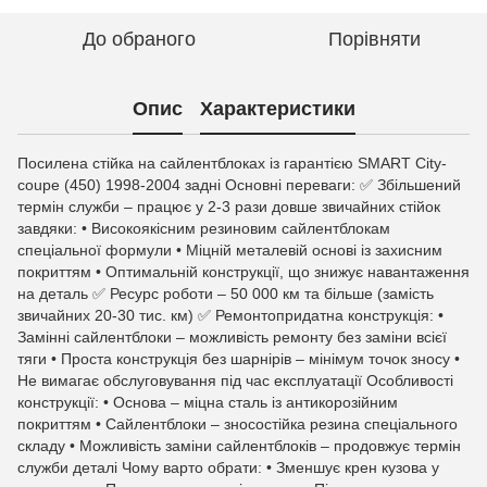
До обраного
Порівняти
Опис
Характеристики
Посилена стійка на сайлентблоках із гарантією SMART City-
coupe (450) 1998-2004 задні Основні переваги: ✅ Збільшений
термін служби – працює у 2-3 рази довше звичайних стійок
завдяки: • Високоякісним резиновим сайлентблокам
спеціальної формули • Міцній металевій основі із захисним
покриттям • Оптимальній конструкції, що знижує навантаження
на деталь ✅ Ресурс роботи – 50 000 км та більше (замість
звичайних 20-30 тис. км) ✅ Ремонтопридатна конструкція: •
Замінні сайлентблоки – можливість ремонту без заміни всієї
тяги • Проста конструкція без шарнірів – мінімум точок зносу •
Не вимагає обслуговування під час експлуатації Особливості
конструкції: • Основа – міцна сталь із антикорозійним
покриттям • Сайлентблоки – зносостійка резина спеціального
складу • Можливість заміни сайлентблоків – продовжує термін
служби деталі Чому варто обрати: • Зменшує крен кузова у