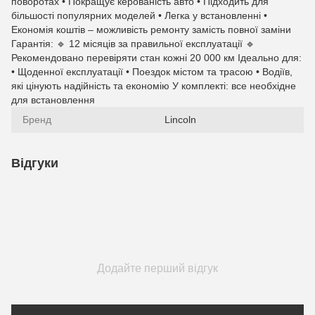
поворотах • Покращує керованість авто • Підходить для
більшості популярних моделей • Легка у встановленні •
Економія коштів – можливість ремонту замість повної заміни
Гарантія: 🔹 12 місяців за правильної експлуатації 🔹
Рекомендовано перевіряти стан кожні 20 000 км Ідеально для:
• Щоденної експлуатації • Поездок містом та трасою • Водіїв,
які цінують надійність та економію У комплекті: все необхідне
для встановлення
Бренд
Lincoln
Відгуки
Додайте перший відгук