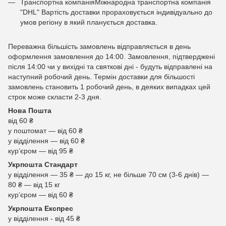
Транспортна компаніяМіжнародна транспортна компанія
"DHL" Вартість доставки прораховується індивідуально до
умов регіону в який планується доставка.
Переважна більшість замовлень відправляється в день
оформлення замовлення до 14:00. Замовлення, підтверджені
після 14:00 чи у вихідні та святкові дні - будуть відправлені на
наступний робочий день. Термін доставки для більшості
замовлень становить 1 робочий день, в деяких випадках цей
строк може скласти 2-3 дня.
Нова Пошта
від 60 ₴
у поштомат — від 60 ₴
у відділення — від 60 ₴
курʼєром — від 95 ₴
Укрпошта Стандарт
у відділення — 35 ₴ — до 15 кг, не більше 70 см (3-6 днів) —
80 ₴ — від 15 кг
курʼєром — від 60 ₴
Укрпошта Експрес
у відділення - від 45 ₴