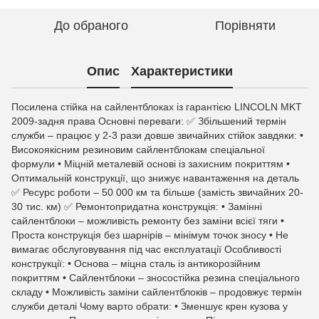
До обраного
Порівняти
Опис
Характеристики
Посилена стійка на сайлентблоках із гарантією LINCOLN MKT
2009-задня права Основні переваги: ✅ Збільшений термін
служби – працює у 2-3 рази довше звичайних стійок завдяки: •
Високоякісним резиновим сайлентблокам спеціальної
формули • Міцній металевій основі із захисним покриттям •
Оптимальній конструкції, що знижує навантаження на деталь
✅ Ресурс роботи – 50 000 км та більше (замість звичайних 20-
30 тис. км) ✅ Ремонтопридатна конструкція: • Замінні
сайлентблоки – можливість ремонту без заміни всієї тяги •
Проста конструкція без шарнірів – мінімум точок зносу • Не
вимагає обслуговування під час експлуатації Особливості
конструкції: • Основа – міцна сталь із антикорозійним
покриттям • Сайлентблоки – зносостійка резина спеціального
складу • Можливість заміни сайлентблоків – продовжує термін
служби деталі Чому варто обрати: • Зменшує крен кузова у