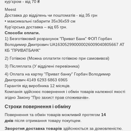
курʼєром - від 70 ₴
Meest
Доставка до відділень чи поштоматів - від 35 грн
• максимальні габарити 35x36x59 см
Кур'єрська доставка – від 65 грн.
Способи оплати.
1) Безготівковий розрахунок "Приват Банк" ФОП Горбач
Володимир Дмитрович UA163052990000026009040805667 АТ
КБ "ПРИВАТБАНК"
2) Готівкою (Можна оплатити готівкою при самовивозі)
3) Післяплата (У відділені перевізника)
4) Оплата на картку "Приват банку" Горбач Володимир
Дмитрович 4149 6293 6863 6965
Гарантія від виробника 12 місяців.
Компанія здійснює повернення і обмін товарів належної якості
згідно Закону
"Про захист прав споживачів»
.
Строки повернення і обміну
Повернення та обмін товарів можливий протягом
14
днів
після отримання товару покупцем.
Зворотня доставка товарів
здійснюється за домовленістю.