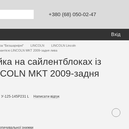
+380 (68) 050-02-47
Вхід
ра "Безшарнірні"
LINCOLN
LINCOLN Lincoln
гарантією LINCOLN MKT 2009-задня лива
йка на сайлентблоках із
INCOLN MKT 2009-задня
 У-125-145P231 L
Написати відгук
опичувальної знижки