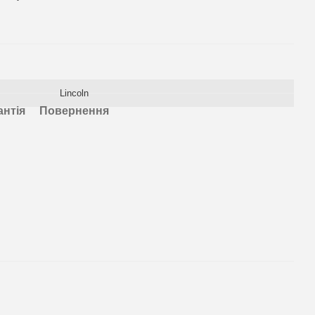
Lincoln
антія
Повернення