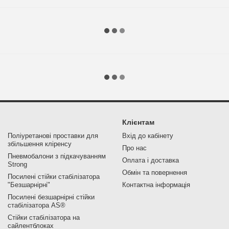
Клієнтам
Поліуретанові проставки для
Вхід до кабінету
збільшення кліренсу
Про нас
Пневмобалони з підкачуванням
Оплата і доставка
Strong
Обмін та повернення
Посилені стійки стабілізатора
"Безшарнірні"
Контактна інформація
Посилені безшарнірні стійки
стабілізатора AS®
Стійки стабілізатора на
сайлентблоках