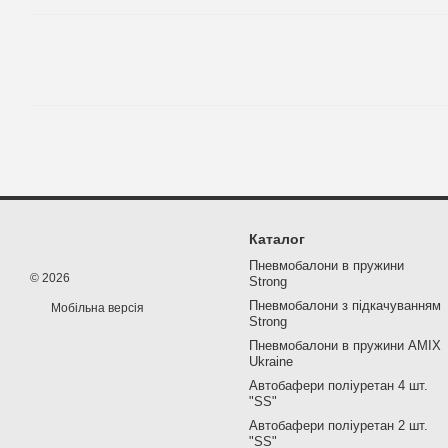
Каталог
Пневмобалони в пружини
© 2026
Strong
Пневмобалони з підкачуванням
Мобільна версія
Strong
Пневмобалони в пружини AMIX
Ukraine
Автобафери поліуретан 4 шт.
"SS"
Автобафери поліуретан 2 шт.
"SS"