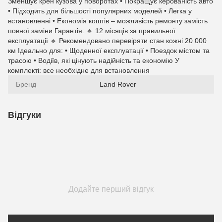
Зменшує крен кузова у поворотах • Покращує керованість авто
• Підходить для більшості популярних моделей • Легка у
встановленні • Економія коштів – можливість ремонту замість
повної заміни Гарантія: 🔹 12 місяців за правильної
експлуатації 🔹 Рекомендовано перевіряти стан кожні 20 000
км Ідеально для: • Щоденної експлуатації • Поездок містом та
трасою • Водіїв, які цінують надійність та економію У
комплекті: все необхідне для встановлення
Бренд
Land Rover
Відгуки
Додайте перший відгук