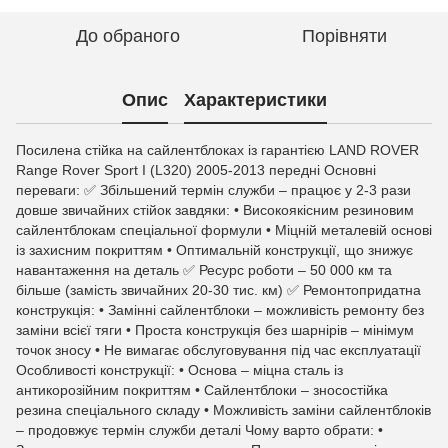
До обраного
Порівняти
Опис
Характеристики
Посилена стійка на сайлентблоках із гарантією LAND ROVER
Range Rover Sport I (L320) 2005-2013 передні Основні
переваги: ✅ Збільшений термін служби – працює у 2-3 рази
довше звичайних стійок завдяки: • Високоякісним резиновим
сайлентблокам спеціальної формули • Міцній металевій основі
із захисним покриттям • Оптимальній конструкції, що знижує
навантаження на деталь ✅ Ресурс роботи – 50 000 км та
більше (замість звичайних 20-30 тис. км) ✅ Ремонтопридатна
конструкція: • Замінні сайлентблоки – можливість ремонту без
заміни всієї тяги • Проста конструкція без шарнірів – мінімум
точок зносу • Не вимагає обслуговування під час експлуатації
Особливості конструкції: • Основа – міцна сталь із
антикорозійним покриттям • Сайлентблоки – зносостійка
резина спеціального складу • Можливість заміни сайлентблоків
– продовжує термін служби деталі Чому варто обрати: •