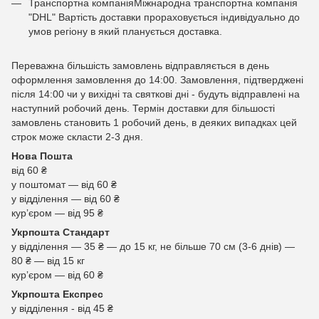
Транспортна компаніяМіжнародна транспортна компанія
"DHL" Вартість доставки прораховується індивідуально до
умов регіону в який планується доставка.
Переважна більшість замовлень відправляється в день
оформлення замовлення до 14:00. Замовлення, підтверджені
після 14:00 чи у вихідні та святкові дні - будуть відправлені на
наступний робочий день. Термін доставки для більшості
замовлень становить 1 робочий день, в деяких випадках цей
строк може скласти 2-3 дня.
Нова Пошта
від 60 ₴
у поштомат — від 60 ₴
у відділення — від 60 ₴
курʼєром — від 95 ₴
Укрпошта Стандарт
у відділення — 35 ₴ — до 15 кг, не більше 70 см (3-6 днів) —
80 ₴ — від 15 кг
курʼєром — від 60 ₴
Укрпошта Експрес
у відділення - від 45 ₴