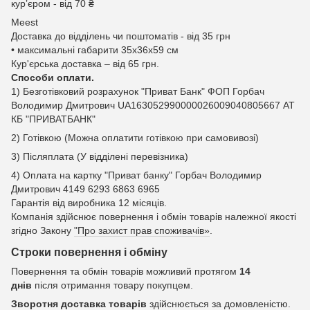
курʼєром - від 70 ₴
Meest
Доставка до відділень чи поштоматів - від 35 грн
• максимальні габарити 35x36x59 см
Кур'єрська доставка – від 65 грн.
Способи оплати.
1) Безготівковий розрахунок "Приват Банк" ФОП Горбач
Володимир Дмитрович UA163052990000026009040805667 АТ
КБ "ПРИВАТБАНК"
2) Готівкою (Можна оплатити готівкою при самовивозі)
3) Післяплата (У відділені перевізника)
4) Оплата на картку "Приват банку" Горбач Володимир
Дмитрович 4149 6293 6863 6965
Гарантія від виробника 12 місяців.
Компанія здійснює повернення і обмін товарів належної якості
згідно Закону
"Про захист прав споживачів»
.
Строки повернення і обміну
Повернення та обмін товарів можливий протягом
14
днів
після отримання товару покупцем.
Зворотня доставка товарів
здійснюється за домовленістю.