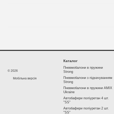
Каталог
Пневмобалони в пружини
© 2026
Strong
Пневмобалони з підкачуванням
Мобільна версія
Strong
Пневмобалони в пружини AMIX
Ukraine
Автобафери поліуретан 4 шт.
"SS"
Автобафери поліуретан 2 шт.
"SS"