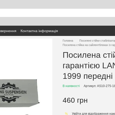
овернення
Контактна інформація
Головна
Посилені стійки стабілізато
Посилена стійка на сайлентблоках із г
Посилена сті
гарантією LA
1999 передні
В наявності
Артикул: AS10-275-1
460 грн
Увійти
для відображення нак
%