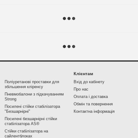
Клієнтам
Поліуретанові проставки для
Вхід до кабінету
збільшення кліренсу
Про нас
Пневмобалони з підкачуванням
Оплата і доставка
Strong
Обмін та повернення
Посилені стійки стабілізатора
"Безшарнірні"
Контактна інформація
Посилені безшарнірні стійки
стабілізатора AS®
Стійки стабілізатора на
сайлентблоках