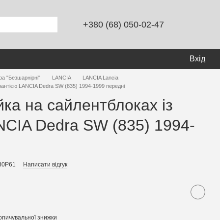
+380 (68) 050-02-47
Вхід
ра "Безшарнірні"
LANCIA
LANCIA Lancia
арантією LANCIA Dedra SW (835) 1994-1999 передні
йка на сайлентблоках із
NCIA Dedra SW (835) 1994-
80P61
Написати відгук
опичувальної знижки