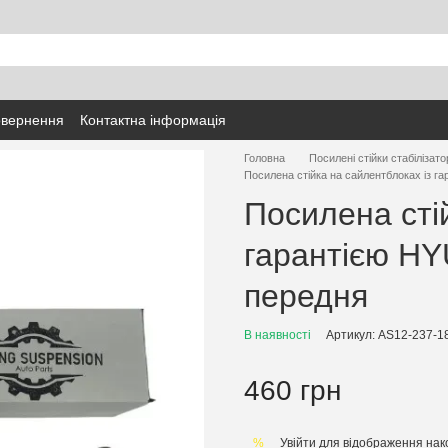
овернення
Контактна інформація
Головна
Посилені стійки стабілізато
Посилена стійка на сайлентблоках із г
Посилена сті
гарантією HY
передня
В наявності
Артикул: AS12-237-1
460 грн
Увійти
для відображення нак
%