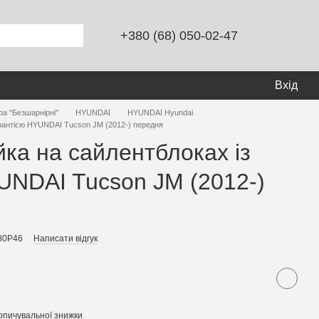
+380 (68) 050-02-47
Вхід
ра "Безшарнірні"
HYUNDAI
HYUNDAI Hyundai
арантією HYUNDAI Tucson JM (2012-) передня
йка на сайлентблоках із
UNDAI Tucson JM (2012-)
80P46
Написати відгук
опичувальної знижки