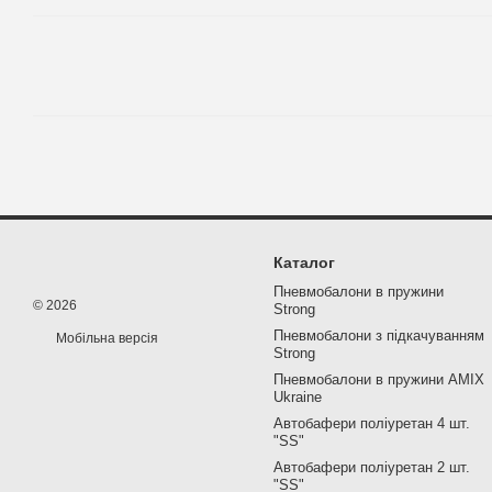
Каталог
Пневмобалони в пружини
© 2026
Strong
Пневмобалони з підкачуванням
Мобільна версія
Strong
Пневмобалони в пружини AMIX
Ukraine
Автобафери поліуретан 4 шт.
"SS"
Автобафери поліуретан 2 шт.
"SS"