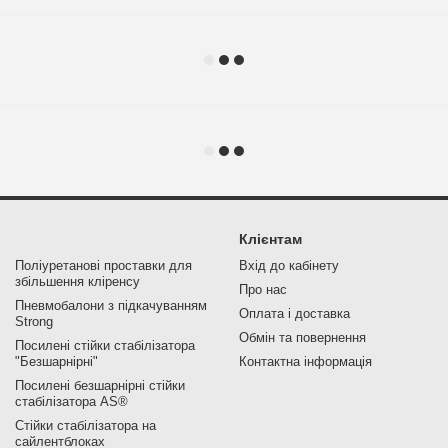
Клієнтам
Поліуретанові проставки для
Вхід до кабінету
збільшення кліренсу
Про нас
Пневмобалони з підкачуванням
Оплата і доставка
Strong
Обмін та повернення
Посилені стійки стабілізатора
"Безшарнірні"
Контактна інформація
Посилені безшарнірні стійки
стабілізатора AS®
Стійки стабілізатора на
сайлентблоках