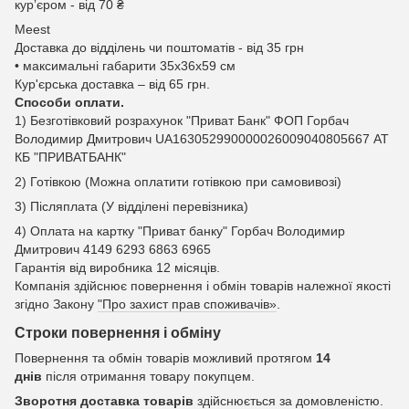
курʼєром - від 70 ₴
Meest
Доставка до відділень чи поштоматів - від 35 грн
• максимальні габарити 35x36x59 см
Кур'єрська доставка – від 65 грн.
Способи оплати.
1) Безготівковий розрахунок "Приват Банк" ФОП Горбач
Володимир Дмитрович UA163052990000026009040805667 АТ
КБ "ПРИВАТБАНК"
2) Готівкою (Можна оплатити готівкою при самовивозі)
3) Післяплата (У відділені перевізника)
4) Оплата на картку "Приват банку" Горбач Володимир
Дмитрович 4149 6293 6863 6965
Гарантія від виробника 12 місяців.
Компанія здійснює повернення і обмін товарів належної якості
згідно Закону
"Про захист прав споживачів»
.
Строки повернення і обміну
Повернення та обмін товарів можливий протягом
14
днів
після отримання товару покупцем.
Зворотня доставка товарів
здійснюється за домовленістю.