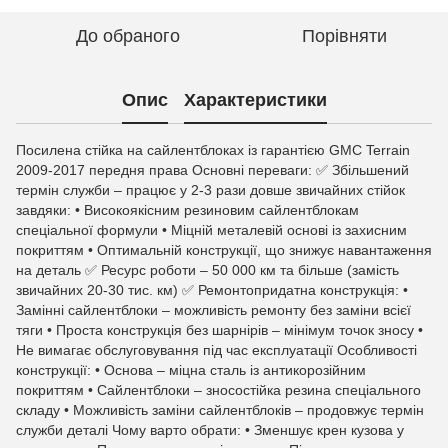
До обраного
Порівняти
Опис
Характеристики
Посилена стійка на сайлентблоках із гарантією GMC Terrain
2009-2017 передня права Основні переваги: ✅ Збільшений
термін служби – працює у 2-3 рази довше звичайних стійок
завдяки: • Високоякісним резиновим сайлентблокам
спеціальної формули • Міцній металевій основі із захисним
покриттям • Оптимальній конструкції, що знижує навантаження
на деталь ✅ Ресурс роботи – 50 000 км та більше (замість
звичайних 20-30 тис. км) ✅ Ремонтопридатна конструкція: •
Замінні сайлентблоки – можливість ремонту без заміни всієї
тяги • Проста конструкція без шарнірів – мінімум точок зносу •
Не вимагає обслуговування під час експлуатації Особливості
конструкції: • Основа – міцна сталь із антикорозійним
покриттям • Сайлентблоки – зносостійка резина спеціального
складу • Можливість заміни сайлентблоків – продовжує термін
служби деталі Чому варто обрати: • Зменшує крен кузова у