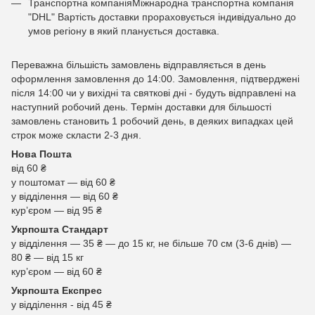
Транспортна компаніяМіжнародна транспортна компанія
"DHL" Вартість доставки прораховується індивідуально до
умов регіону в який планується доставка.
Переважна більшість замовлень відправляється в день
оформлення замовлення до 14:00. Замовлення, підтверджені
після 14:00 чи у вихідні та святкові дні - будуть відправлені на
наступний робочий день. Термін доставки для більшості
замовлень становить 1 робочий день, в деяких випадках цей
строк може скласти 2-3 дня.
Нова Пошта
від 60 ₴
у поштомат — від 60 ₴
у відділення — від 60 ₴
курʼєром — від 95 ₴
Укрпошта Стандарт
у відділення — 35 ₴ — до 15 кг, не більше 70 см (3-6 днів) —
80 ₴ — від 15 кг
курʼєром — від 60 ₴
Укрпошта Експрес
у відділення - від 45 ₴