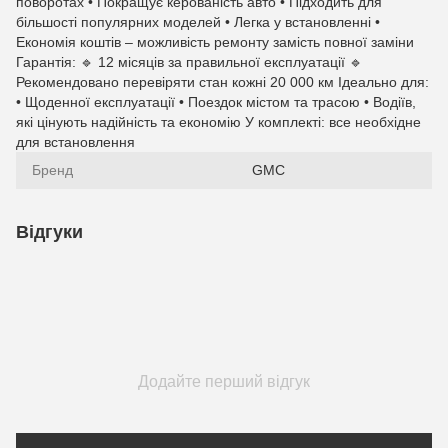
поворотах • Покращує керованість авто • Підходить для
більшості популярних моделей • Легка у встановленні •
Економія коштів – можливість ремонту замість повної заміни
Гарантія: 🔹 12 місяців за правильної експлуатації 🔹
Рекомендовано перевіряти стан кожні 20 000 км Ідеально для:
• Щоденної експлуатації • Поездок містом та трасою • Водіїв,
які цінують надійність та економію У комплекті: все необхідне
для встановлення
Бренд
GMC
Відгуки
Додайте перший відгук