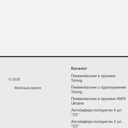
Каталог
Пневмобалони в пружини
© 2026
Strong
Пневмобалони з підкачуванням
Мобільна версія
Strong
Пневмобалони в пружини AMIX
Ukraine
Автобафери поліуретан 4 шт.
"SS"
Автобафери поліуретан 2 шт.
"SS"