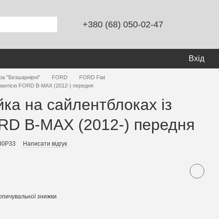
+380 (68) 050-02-47
Вхід
ра "Безшарнірні"
FORD
FORD Fiat
арантією FORD B-MAX (2012-) передня
йка на сайлентблоках із
RD B-MAX (2012-) передня
80P33
Написати відгук
опичувальної знижки