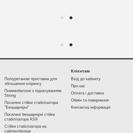
Клієнтам
Поліуретанові проставки для
Вхід до кабінету
збільшення кліренсу
Про нас
Пневмобалони з підкачуванням
Оплата і доставка
Strong
Обмін та повернення
Посилені стійки стабілізатора
"Безшарнірні"
Контактна інформація
Посилені безшарнірні стійки
стабілізатора AS®
Стійки стабілізатора на
сайлентблоках