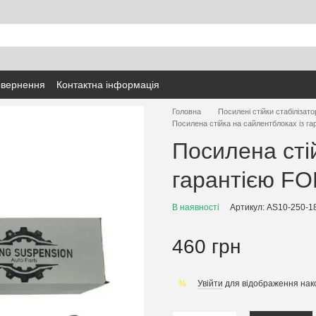
овернення
Контактна інформація
Головна
Посилені стійки стабілізато
Посилена стійка на сайлентблоках із г
Посилена сті
гарантією FO
В наявності
Артикул: AS10-250-1
460 грн
Увійти
для відображення нак
%