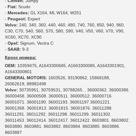
-
Citroen:
Jumpy
-
Fiat:
Scudo
-
Mercedes:
GL X164, ML W164, W251
-
Peugeot:
Expert
Volvo:
240, 340, 360, 440, 460, 480, 740, 760, 850, 940, 960,
C30, C70, S40, S60, S70, S80, S90, V40, V50, V60, V70, V90,
XC60, XC70, XC90
-
Opel:
Signum, Vectra C
-
SAAB:
9-3
Кросс номера:
OEM:
10359475, A1643300685, A1663300085, A1643301901,
A1643300801
GENERAL MOTORS:
1603526, 93190862, 15868188,
26062619, 88982498
Volvo:
30735951, 30759531, 30788265. . 36000362. 36000386.
36000458. 36000508. 36000511. 36000512. 36000716.
36001071. 36001190. 36001193. 36001197.36001221.
36001368. 36001813. 36001815. 36001876. 36011288.
36011291. 36011292. 36011298. 36011299. 36011302.
36011453. 36012414. 36012417. 36012422. 8603801. 8603802.
8603880. 8603881. 8603882. 8603884. 8603885. 8603886.
8603887