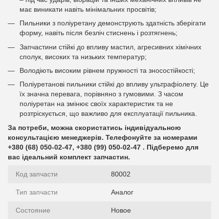
має виникати навіть мінімальних просвітів;
Пильники з поліуретану демонструють здатність зберігати
форму, навіть після безліч стиснень і розтягнень;
Запчастини стійкі до впливу мастил, агресивних хімічних
сполук, високих та низьких температур;
Володіють високим рівнем пружності та зносостійкості;
Поліуретанові пильники стійкі до впливу ультрафіолету. Це
їх значна перевага, порівняно з гумовими. З часом
поліуретан на змінює своїх характеристик та не
розтріскується, що важливо для експлуатації пильника.
За потреби, можна скористатись індивідуальною
консультацією менеджерів. Телефонуйте за номерами
+380 (68) 050-02-47, +380 (99) 050-02-47 . Підберемо для
вас ідеальний комплект запчастин.
Код запчасти
80002
Тип запчасти
Аналог
Состояние
Новое