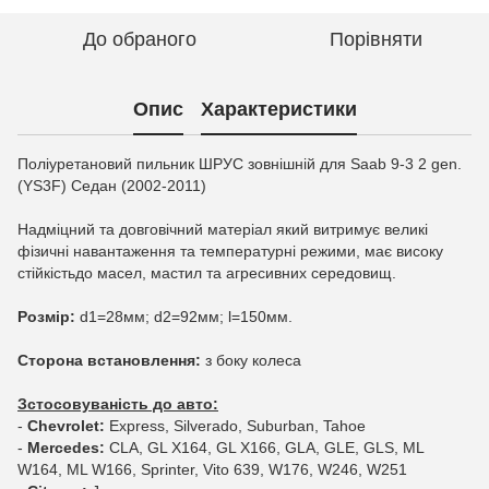
До обраного
Порівняти
Опис
Характеристики
Поліуретановий пильник ШРУС зовнішній для Saab 9-3 2 gen.
(YS3F) Седан (2002-2011)
Надміцний та довговічний матеріал який витримує великі
фізичні навантаження та температурні режими, має високу
стійкістьдо масел, мастил та агресивних середовищ.
Розмір:
d1=28мм; d2=92мм; l=150мм.
Сторона встановлення:
з боку колеса
Зстосовуваність до авто:
-
Chevrolet:
Express, Silverado, Suburban, Tahoe
-
Mercedes:
CLA, GL X164, GL X166, GLA, GLE, GLS, ML
W164, ML W166, Sprinter, Vito 639, W176, W246, W251