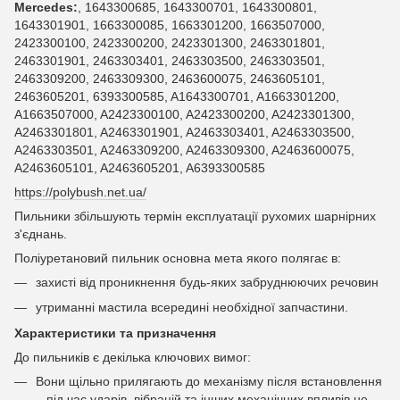
Mercedes:
, 1643300685, 1643300701, 1643300801,
1643301901, 1663300085, 1663301200, 1663507000,
2423300100, 2423300200, 2423301300, 2463301801,
2463301901, 2463303401, 2463303500, 2463303501,
2463309200, 2463309300, 2463600075, 2463605101,
2463605201, 6393300585, A1643300701, A1663301200,
A1663507000, A2423300100, A2423300200, A2423301300,
A2463301801, A2463301901, A2463303401, A2463303500,
A2463303501, A2463309200, A2463309300, A2463600075,
A2463605101, A2463605201, A6393300585
https://polybush.net.ua/
Пильники збільшують термін експлуатації рухомих шарнірних
з'єднань.
Поліуретановий пильник основна мета якого полягає в:
захисті від проникнення будь-яких забруднюючих речовин
утриманні мастила всередині необхідної запчастини.
Характеристики та призначення
До пильників є декілька ключових вимог:
Вони щільно прилягають до механізму після встановлення
– під час ударів, вібрацій та інших механічних впливів не