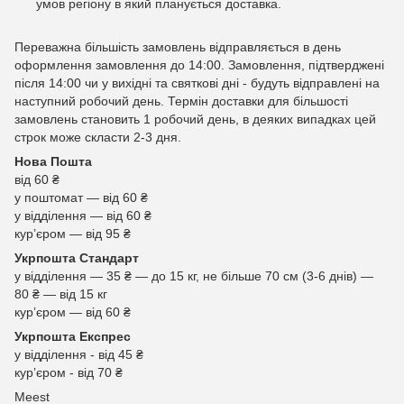
умов регіону в який планується доставка.
Переважна більшість замовлень відправляється в день
оформлення замовлення до 14:00. Замовлення, підтверджені
після 14:00 чи у вихідні та святкові дні - будуть відправлені на
наступний робочий день. Термін доставки для більшості
замовлень становить 1 робочий день, в деяких випадках цей
строк може скласти 2-3 дня.
Нова Пошта
від 60 ₴
у поштомат — від 60 ₴
у відділення — від 60 ₴
курʼєром — від 95 ₴
Укрпошта Стандарт
у відділення — 35 ₴ — до 15 кг, не більше 70 см (3-6 днів) —
80 ₴ — від 15 кг
курʼєром — від 60 ₴
Укрпошта Експрес
у відділення - від 45 ₴
курʼєром - від 70 ₴
Meest