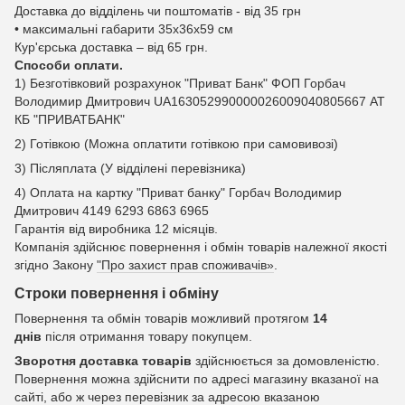
Доставка до відділень чи поштоматів - від 35 грн
• максимальні габарити 35x36x59 см
Кур'єрська доставка – від 65 грн.
Способи оплати.
1) Безготівковий розрахунок "Приват Банк" ФОП Горбач
Володимир Дмитрович UA163052990000026009040805667 АТ
КБ "ПРИВАТБАНК"
2) Готівкою (Можна оплатити готівкою при самовивозі)
3) Післяплата (У відділені перевізника)
4) Оплата на картку "Приват банку" Горбач Володимир
Дмитрович 4149 6293 6863 6965
Гарантія від виробника 12 місяців.
Компанія здійснює повернення і обмін товарів належної якості
згідно Закону
"Про захист прав споживачів»
.
Строки повернення і обміну
Повернення та обмін товарів можливий протягом
14
днів
після отримання товару покупцем.
Зворотня доставка товарів
здійснюється за домовленістю.
Повернення можна здійснити по адресі магазину вказаної на
сайті, або ж через перевізник за адресою вказаною