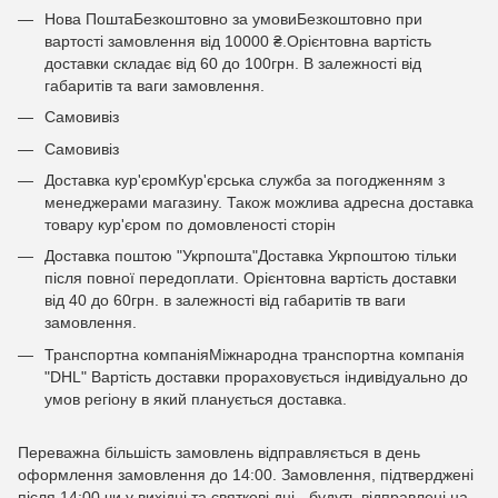
Нова ПоштаБезкоштовно за умовиБезкоштовно при
вартості замовлення від 10000 ₴.Орієнтовна вартість
доставки складає від 60 до 100грн. В залежності від
габаритів та ваги замовлення.
Самовивіз
Самовивіз
Доставка кур'єромКур'єрська служба за погодженням з
менеджерами магазину. Також можлива адресна доставка
товару кур'єром по домовленості сторін
Доставка поштою "Укрпошта"Доставка Укрпоштою тільки
після повної передоплати. Орієнтовна вартість доставки
від 40 до 60грн. в залежності від габаритів тв ваги
замовлення.
Транспортна компаніяМіжнародна транспортна компанія
"DHL" Вартість доставки прораховується індивідуально до
умов регіону в який планується доставка.
Переважна більшість замовлень відправляється в день
оформлення замовлення до 14:00. Замовлення, підтверджені
після 14:00 чи у вихідні та святкові дні - будуть відправлені на