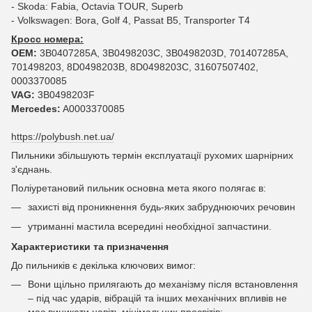
- Skoda: Fabia, Octavia TOUR, Superb
- Volkswagen: Bora, Golf 4, Passat B5, Transporter T4
Кросс номера:
OEM:
3B0407285A, 3B0498203C, 3B0498203D, 701407285A,
701498203, 8D0498203B, 8D0498203C, 31607507402,
0003370085
VAG:
3B0498203F
Mercedes:
A0003370085
https://polybush.net.ua/
Пильники збільшують термін експлуатації рухомих шарнірних
з'єднань.
Поліуретановий пильник основна мета якого полягає в:
захисті від проникнення будь-яких забруднюючих речовин
утриманні мастила всередині необхідної запчастини.
Характеристики та призначення
До пильників є декілька ключових вимог:
Вони щільно прилягають до механізму після встановлення
– під час ударів, вібрацій та інших механічних впливів не
має виникати навіть мінімальних просвітів;