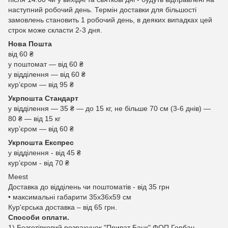
наступний робочий день. Термін доставки для більшості
замовлень становить 1 робочий день, в деяких випадках цей
строк може скласти 2-3 дня.
Нова Пошта
від 60 ₴
у поштомат — від 60 ₴
у відділення — від 60 ₴
курʼєром — від 95 ₴
Укрпошта Стандарт
у відділення — 35 ₴ — до 15 кг, не більше 70 см (3-6 днів) —
80 ₴ — від 15 кг
курʼєром — від 60 ₴
Укрпошта Експрес
у відділення - від 45 ₴
курʼєром - від 70 ₴
Meest
Доставка до відділень чи поштоматів - від 35 грн
• максимальні габарити 35x36x59 см
Кур'єрська доставка – від 65 грн.
Способи оплати.
1) Безготівковий розрахунок "Приват Банк" ФОП Горбач