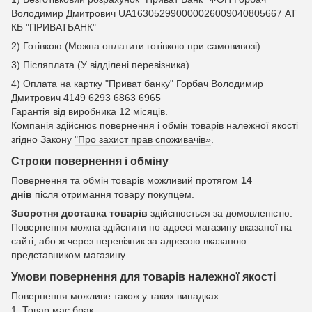
Володимир Дмитрович UA163052990000026009040805667 АТ
КБ "ПРИВАТБАНК"
2) Готівкою (Можна оплатити готівкою при самовивозі)
3) Післяплата (У відділені перевізника)
4) Оплата на картку "Приват банку" Горбач Володимир
Дмитрович 4149 6293 6863 6965
Гарантія від виробника 12 місяців.
Компанія здійснює повернення і обмін товарів належної якості
згідно Закону
"Про захист прав споживачів»
.
Строки повернення і обміну
Повернення та обмін товарів можливий протягом
14
днів
після отримання товару покупцем.
Зворотня доставка товарів
здійснюється за домовленістю.
Повернення можна здійснити по адресі магазину вказаної на
сайті, або ж через перевізник за адресою вказаною
представником магазину.
Умови повернення для товарів належної якості
Повернення можливе також у таких випадках:
1. Товар має брак