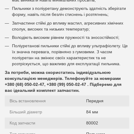
Пильники з поліуретану демонструють здатність зберігати
форму, навіть після безліч стиснень і розтягнень;
Запчастини стійкі до впливу мастил, агресивних хімічних
сполук, високих та низьких температур;
Володіють високим рівнем пружності та зносостійкості;
Поліуретанові пильники стійкі до впливу ультрафіолету. Це
їх значна перевага, порівняно з гумовими. З часом
поліуретан на змінює своїх характеристик та не
розтріскується, що важливо для експлуатації пильника.
За потреби, можна скористатись індивідуальною
консультацією менеджерів. Телефонуйте за номерами
+380 (68) 050-02-47, +380 (99) 050-02-47 . Підберемо для
вас ідеальний комплект запчастин.
Вісь встановлення
Передня
Більший діаметр
84 мм
Код запчасти
80002
Тип запчасти
Пильники