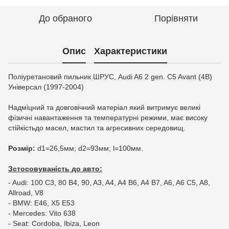
До обраного
Порівняти
Опис
Характеристики
Поліуретановий пильник ШРУС, Audi A6 2 gen. C5 Avant (4B)
Універсал (1997-2004)
Надміцний та довговічний матеріал який витримує великі
фізичні навантаження та температурні режими, має високу
стійкістьдо масел, мастил та агресивних середовищ.
Розмір:
d1=26,5мм; d2=93мм; l=100мм.
Зстосовуваність до авто:
- Audi: 100 C3, 80 B4, 90, A3, A4, A4 B6, A4 B7, A6, A6 C5, A8,
Allroad, V8
- BMW: E46, X5 E53
- Mercedes: Vito 638
- Seat: Cordoba, Ibiza, Leon