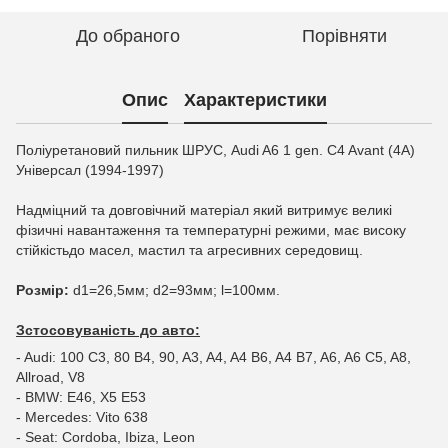
До обраного
Порівняти
Опис
Характеристики
Поліуретановий пильник ШРУС, Audi A6 1 gen. C4 Avant (4A)
Універсал (1994-1997)
Надміцний та довговічний матеріал який витримує великі
фізичні навантаження та температурні режими, має високу
стійкістьдо масел, мастил та агресивних середовищ.
Розмір:
d1=26,5мм; d2=93мм; l=100мм.
Зстосовуваність до авто:
- Audi: 100 C3, 80 B4, 90, A3, A4, A4 B6, A4 B7, A6, A6 C5, A8,
Allroad, V8
- BMW: E46, X5 E53
- Mercedes: Vito 638
- Seat: Cordoba, Ibiza, Leon