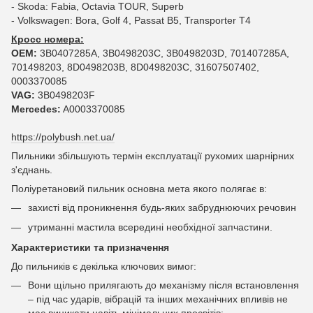
- Skoda: Fabia, Octavia TOUR, Superb
- Volkswagen: Bora, Golf 4, Passat B5, Transporter T4
Кросс номера:
OEM:
3B0407285A, 3B0498203C, 3B0498203D, 701407285A,
701498203, 8D0498203B, 8D0498203C, 31607507402,
0003370085
VAG:
3B0498203F
Mercedes:
A0003370085
https://polybush.net.ua/
Пильники збільшують термін експлуатації рухомих шарнірних
з'єднань.
Поліуретановий пильник основна мета якого полягає в:
захисті від проникнення будь-яких забруднюючих речовин
утриманні мастила всередині необхідної запчастини.
Характеристики та призначення
До пильників є декілька ключових вимог:
Вони щільно прилягають до механізму після встановлення
– під час ударів, вібрацій та інших механічних впливів не
має виникати навіть мінімальних просвітів;