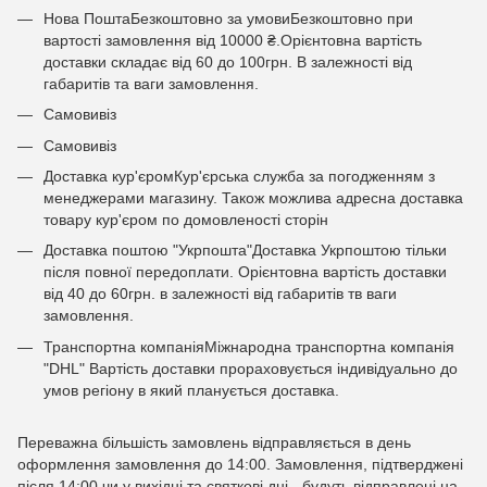
Нова ПоштаБезкоштовно за умовиБезкоштовно при
вартості замовлення від 10000 ₴.Орієнтовна вартість
доставки складає від 60 до 100грн. В залежності від
габаритів та ваги замовлення.
Самовивіз
Самовивіз
Доставка кур'єромКур'єрська служба за погодженням з
менеджерами магазину. Також можлива адресна доставка
товару кур'єром по домовленості сторін
Доставка поштою "Укрпошта"Доставка Укрпоштою тільки
після повної передоплати. Орієнтовна вартість доставки
від 40 до 60грн. в залежності від габаритів тв ваги
замовлення.
Транспортна компаніяМіжнародна транспортна компанія
"DHL" Вартість доставки прораховується індивідуально до
умов регіону в який планується доставка.
Переважна більшість замовлень відправляється в день
оформлення замовлення до 14:00. Замовлення, підтверджені
після 14:00 чи у вихідні та святкові дні - будуть відправлені на