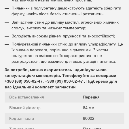
Пильники з поліуретану демонструють здатність зберігати
форму, навіть після безліч стиснень і розтягнень;
Запчастини стійкі до впливу мастил, агресивних хімічних
сполук, високих та низьких температур;
Володіють високим рівнем пружності та зносостійкості;
Поліуретанові пильники стійкі до впливу ультрафіолету. Це
їх значна перевага, порівняно з гумовими. З часом
поліуретан на змінює своїх характеристик та не
розтріскується, що важливо для експлуатації пильника.
За потреби, можна скористатись індивідуальною
консультацією менеджерів. Телефонуйте за номерами
+380 (68) 050-02-47, +380 (99) 050-02-47 . Підберемо для
вас ідеальний комплект запчастин.
Вісь встановлення
Передня
Більший діаметр
84 мм
Код запчасти
80002
Тип запчасти
Пильники