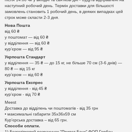
наступний робочий день. Термін доставки для більшості
замовлень становить 1 робочий день, в деяких випадках цей
строк може скласти 2-3 дня.
Нова Пошта
від 60 ₴
у поштомат — від 60 ₴
у відділення — від 60 ₴
курʼєром — від 95 ₴
Укрпошта Стандарт
у відділення — 35 ₴ — до 15 кг, не більше 70 см (3-6 днів) —
80 ₴ — від 15 кг
курʼєром — від 60 ₴
Укрпошта Експрес
у відділення - від 45 ₴
курʼєром - від 70 ₴
Meest
Доставка до відділень чи поштоматів - від 35 грн
• максимальні габарити 35x36x59 см
Кур'єрська доставка – від 65 грн.
Способи оплати.
1) Безготівковий розрахунок "Приват Банк" ФОП Горбач