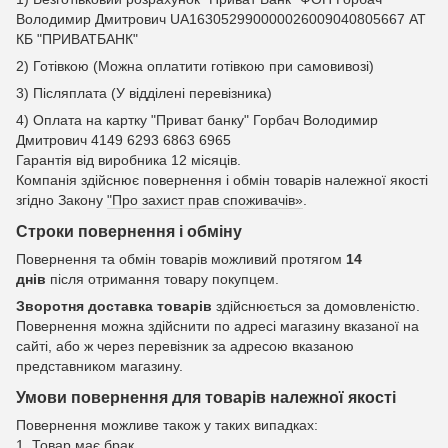
Володимир Дмитрович UA163052990000026009040805667 АТ
КБ "ПРИВАТБАНК"
2) Готівкою (Можна оплатити готівкою при самовивозі)
3) Післяплата (У відділені перевізника)
4) Оплата на картку "Приват банку" Горбач Володимир
Дмитрович 4149 6293 6863 6965
Гарантія від виробника 12 місяців.
Компанія здійснює повернення і обмін товарів належної якості
згідно Закону
"Про захист прав споживачів»
.
Строки повернення і обміну
Повернення та обмін товарів можливий протягом
14
днів
після отримання товару покупцем.
Зворотня доставка товарів
здійснюється за домовленістю.
Повернення можна здійснити по адресі магазину вказаної на
сайті, або ж через перевізник за адресою вказаною
представником магазину.
Умови повернення для товарів належної якості
Повернення можливе також у таких випадках:
1. Товар має брак