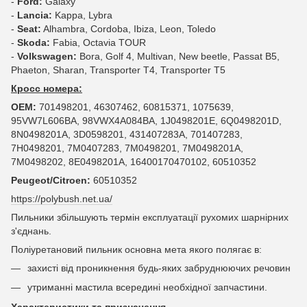
-
Ford:
Galaxy
-
Lancia:
Kappa, Lybra
-
Seat:
Alhambra, Cordoba, Ibiza, Leon, Toledo
-
Skoda:
Fabia, Octavia TOUR
-
Volkswagen:
Bora, Golf 4, Multivan, New beetle, Passat B5,
Phaeton, Sharan, Transporter T4, Transporter T5
Кросс номера:
OEM:
701498201, 46307462, 60815371, 1075639,
95VW7L606BA, 98VWX4A084BA, 1J0498201E, 6Q0498201D,
8N0498201A, 3D0598201, 431407283A, 701407283,
7H0498201, 7M0407283, 7M0498201, 7M0498201A,
7M0498202, 8E0498201A, 16400170470102, 60510352
Peugeot/Citroen:
60510352
https://polybush.net.ua/
Пильники збільшують термін експлуатації рухомих шарнірних
з'єднань.
Поліуретановий пильник основна мета якого полягає в:
захисті від проникнення будь-яких забруднюючих речовин
утриманні мастила всередині необхідної запчастини.
Характеристики та призначення