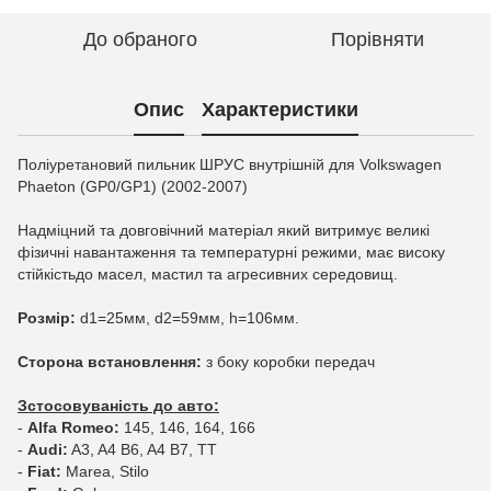
До обраного
Порівняти
Опис
Характеристики
Поліуретановий пильник ШРУС внутрішній для Volkswagen
Phaeton (GP0/GP1) (2002-2007)
Надміцний та довговічний матеріал який витримує великі
фізичні навантаження та температурні режими, має високу
стійкістьдо масел, мастил та агресивних середовищ.
Розмір:
d1=25мм, d2=59мм, h=106мм.
Сторона встановлення:
з боку коробки передач
Зстосовуваність до авто:
-
Alfa Romeo:
145, 146, 164, 166
-
Audi:
A3, A4 B6, A4 B7, TT
-
Fiat:
Marea, Stilo