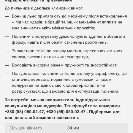
До пильників є декілька ключових вимог:
Вони щільно прилягають до механізму після встановлення
– під час ударів, вібрацій та інших механічних впливів не
має виникати навіть мінімальних просвітів;
Пильники з поліуретану демонструють здатність зберігати
форму, навіть після безліч стиснень і розтягнень;
Запчастини стійкі до впливу мастил, агресивних хімічних
сполук, високих та низьких температур;
Володіють високим рівнем пружності та зносостійкості;
Поліуретанові пильники стійкі до впливу ультрафіолету. Це
їх значна перевага, порівняно з гумовими. З часом
поліуретан на змінює своїх характеристик та не
розтріскується, що важливо для експлуатації пильника.
За потреби, можна скористатись індивідуальною
консультацією менеджерів. Телефонуйте за номерами
+380 (68) 050-02-47, +380 (99) 050-02-47 . Підберемо для
вас ідеальний комплект запчастин.
Більший діаметр
84 мм