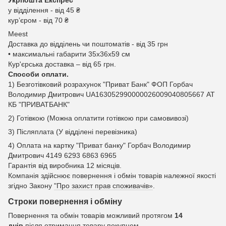
Укрпошта Експрес
у відділення - від 45 ₴
курʼєром - від 70 ₴
Meest
Доставка до відділень чи поштоматів - від 35 грн
• максимальні габарити 35x36x59 см
Кур'єрська доставка – від 65 грн.
Способи оплати.
1) Безготівковий розрахунок "Приват Банк" ФОП Горбач
Володимир Дмитрович UA163052990000026009040805667 АТ
КБ "ПРИВАТБАНК"
2) Готівкою (Можна оплатити готівкою при самовивозі)
3) Післяплата (У відділені перевізника)
4) Оплата на картку "Приват банку" Горбач Володимир
Дмитрович 4149 6293 6863 6965
Гарантія від виробника 12 місяців.
Компанія здійснює повернення і обмін товарів належної якості
згідно Закону
"Про захист прав споживачів»
.
Строки повернення і обміну
Повернення та обмін товарів можливий протягом
14
днів
після отримання товару покупцем.