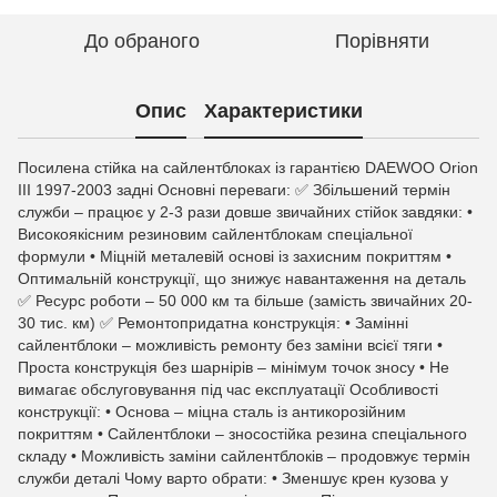
До обраного
Порівняти
Опис
Характеристики
Посилена стійка на сайлентблоках із гарантією DAEWOO Orion
III 1997-2003 задні Основні переваги: ✅ Збільшений термін
служби – працює у 2-3 рази довше звичайних стійок завдяки: •
Високоякісним резиновим сайлентблокам спеціальної
формули • Міцній металевій основі із захисним покриттям •
Оптимальній конструкції, що знижує навантаження на деталь
✅ Ресурс роботи – 50 000 км та більше (замість звичайних 20-
30 тис. км) ✅ Ремонтопридатна конструкція: • Замінні
сайлентблоки – можливість ремонту без заміни всієї тяги •
Проста конструкція без шарнірів – мінімум точок зносу • Не
вимагає обслуговування під час експлуатації Особливості
конструкції: • Основа – міцна сталь із антикорозійним
покриттям • Сайлентблоки – зносостійка резина спеціального
складу • Можливість заміни сайлентблоків – продовжує термін
служби деталі Чому варто обрати: • Зменшує крен кузова у