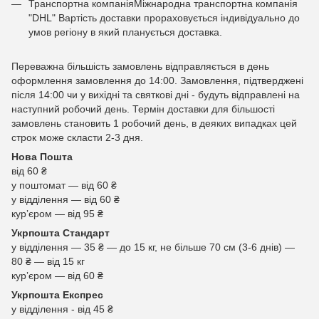
Транспортна компаніяМіжнародна транспортна компанія
"DHL" Вартість доставки прораховується індивідуально до
умов регіону в який планується доставка.
Переважна більшість замовлень відправляється в день
оформлення замовлення до 14:00. Замовлення, підтверджені
після 14:00 чи у вихідні та святкові дні - будуть відправлені на
наступний робочий день. Термін доставки для більшості
замовлень становить 1 робочий день, в деяких випадках цей
строк може скласти 2-3 дня.
Нова Пошта
від 60 ₴
у поштомат — від 60 ₴
у відділення — від 60 ₴
курʼєром — від 95 ₴
Укрпошта Стандарт
у відділення — 35 ₴ — до 15 кг, не більше 70 см (3-6 днів) —
80 ₴ — від 15 кг
курʼєром — від 60 ₴
Укрпошта Експрес
у відділення - від 45 ₴