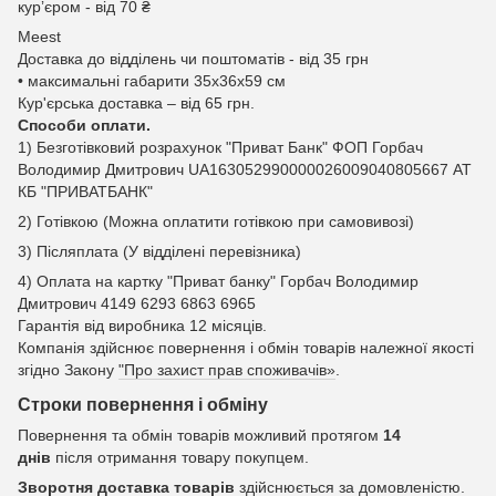
курʼєром - від 70 ₴
Meest
Доставка до відділень чи поштоматів - від 35 грн
• максимальні габарити 35x36x59 см
Кур'єрська доставка – від 65 грн.
Способи оплати.
1) Безготівковий розрахунок "Приват Банк" ФОП Горбач
Володимир Дмитрович UA163052990000026009040805667 АТ
КБ "ПРИВАТБАНК"
2) Готівкою (Можна оплатити готівкою при самовивозі)
3) Післяплата (У відділені перевізника)
4) Оплата на картку "Приват банку" Горбач Володимир
Дмитрович 4149 6293 6863 6965
Гарантія від виробника 12 місяців.
Компанія здійснює повернення і обмін товарів належної якості
згідно Закону
"Про захист прав споживачів»
.
Строки повернення і обміну
Повернення та обмін товарів можливий протягом
14
днів
після отримання товару покупцем.
Зворотня доставка товарів
здійснюється за домовленістю.