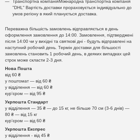
Транспортна компаніяМіжнародна транспортна компанія
"DHL" Вартість доставки прораховується індивідуально до
умов регіону в який планується доставка.
Переважна більшість замовлень відправляється в день
оформлення замовлення до 14:00. Замовлення, підтверджені
після 14:00 чи у вихідні та святкові дні - будуть відправлені на
наступний робочий день. Термін доставки для більшості
замовлень становить 1 робочий день, в деяких випадках цей
строк може скласти 2-3 дня.
Нова Пошта
від 60 ₴
у поштомат — від 60 ₴
у відділення — від 60 ₴
курʼєром — від 95 ₴
Укрпошта Стандарт
у відділення — 35 ₴ — до 15 кг, не більше 70 см (3-6 днів) —
80 ₴ — від 15 кг
курʼєром — від 60 ₴
Укрпошта Експрес
у відділення - від 45 ₴