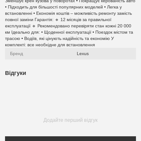
Зменшує крен кузова у поворотах • Покращує керованість авто
• Підходить для більшості популярних моделей • Легка у
встановленні • Економія коштів – можливість ремонту замість
повної заміни Гарантія: 🔹 12 місяців за правильної
експлуатації 🔹 Рекомендовано перевіряти стан кожні 20 000
км Ідеально для: • Щоденної експлуатації • Поездок містом та
трасою • Водіїв, які цінують надійність та економію У
комплекті: все необхідне для встановлення
Бренд
Lexus
Відгуки
Додайте перший відгук