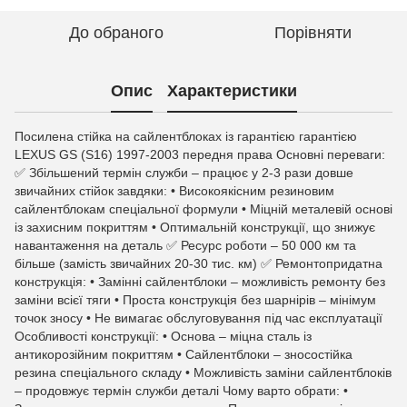
До обраного
Порівняти
Опис
Характеристики
Посилена стійка на сайлентблоках із гарантією гарантією
LEXUS GS (S16) 1997-2003 передня права Основні переваги:
✅ Збільшений термін служби – працює у 2-3 рази довше
звичайних стійок завдяки: • Високоякісним резиновим
сайлентблокам спеціальної формули • Міцній металевій основі
із захисним покриттям • Оптимальній конструкції, що знижує
навантаження на деталь ✅ Ресурс роботи – 50 000 км та
більше (замість звичайних 20-30 тис. км) ✅ Ремонтопридатна
конструкція: • Замінні сайлентблоки – можливість ремонту без
заміни всієї тяги • Проста конструкція без шарнірів – мінімум
точок зносу • Не вимагає обслуговування під час експлуатації
Особливості конструкції: • Основа – міцна сталь із
антикорозійним покриттям • Сайлентблоки – зносостійка
резина спеціального складу • Можливість заміни сайлентблоків
– продовжує термін служби деталі Чому варто обрати: •