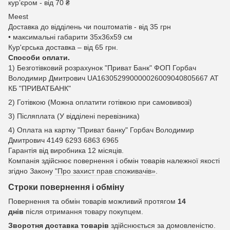
курʼєром - від 70 ₴
Meest
Доставка до відділень чи поштоматів - від 35 грн
• максимальні габарити 35x36x59 см
Кур'єрська доставка – від 65 грн.
Способи оплати.
1) Безготівковий розрахунок "Приват Банк" ФОП Горбач
Володимир Дмитрович UA163052990000026009040805667 АТ
КБ "ПРИВАТБАНК"
2) Готівкою (Можна оплатити готівкою при самовивозі)
3) Післяплата (У відділені перевізника)
4) Оплата на картку "Приват банку" Горбач Володимир
Дмитрович 4149 6293 6863 6965
Гарантія від виробника 12 місяців.
Компанія здійснює повернення і обмін товарів належної якості
згідно Закону
"Про захист прав споживачів»
.
Строки повернення і обміну
Повернення та обмін товарів можливий протягом
14
днів
після отримання товару покупцем.
Зворотня доставка товарів
здійснюється за домовленістю.