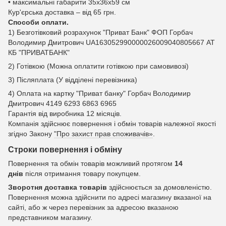
• максимальні габарити 35x36x59 см
Кур'єрська доставка – від 65 грн.
Способи оплати.
1) Безготівковий розрахунок "Приват Банк" ФОП Горбач
Володимир Дмитрович UA163052990000026009040805667 АТ
КБ "ПРИВАТБАНК"
2) Готівкою (Можна оплатити готівкою при самовивозі)
3) Післяплата (У відділені перевізника)
4) Оплата на картку "Приват банку" Горбач Володимир
Дмитрович 4149 6293 6863 6965
Гарантія від виробника 12 місяців.
Компанія здійснює повернення і обмін товарів належної якості
згідно Закону
"Про захист прав споживачів»
.
Строки повернення і обміну
Повернення та обмін товарів можливий протягом
14
днів
після отримання товару покупцем.
Зворотня доставка товарів
здійснюється за домовленістю.
Повернення можна здійснити по адресі магазину вказаної на
сайті, або ж через перевізник за адресою вказаною
представником магазину.