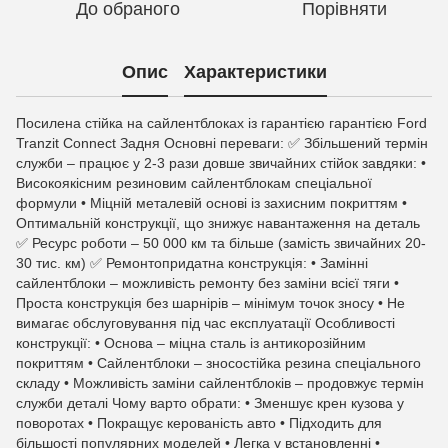
До обраного
Порівняти
Опис
Характеристики
Посилена стійка на сайлентблоках із гарантією гарантією Ford
Tranzit Connect Задня Основні переваги: ✅ Збільшений термін
служби – працює у 2-3 рази довше звичайних стійок завдяки: •
Високоякісним резиновим сайлентблокам спеціальної
формули • Міцній металевій основі із захисним покриттям •
Оптимальній конструкції, що знижує навантаження на деталь
✅ Ресурс роботи – 50 000 км та більше (замість звичайних 20-
30 тис. км) ✅ Ремонтопридатна конструкція: • Замінні
сайлентблоки – можливість ремонту без заміни всієї тяги •
Проста конструкція без шарнірів – мінімум точок зносу • Не
вимагає обслуговування під час експлуатації Особливості
конструкції: • Основа – міцна сталь із антикорозійним
покриттям • Сайлентблоки – зносостійка резина спеціального
складу • Можливість заміни сайлентблоків – продовжує термін
служби деталі Чому варто обрати: • Зменшує крен кузова у
поворотах • Покращує керованість авто • Підходить для
більшості популярних моделей • Легка у встановленні •