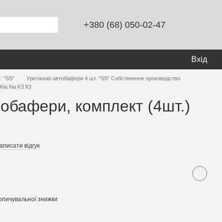
+380 (68) 050-02-47
Вхід
. "SS"
Уретанові автобафери 4 шт. "SS" Собственное производство
Kia Кіа K3 К3
тобафери, комплект (4шт.)
аписати відгук
опичувальної знижки