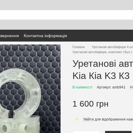
овернення
Контактна інформація
Головна
Уретанові автобафери 4 шт
Уретанові автобафери, комплект (4шт.) 
Уретанові ав
Kia Кіа K3 К3
В наявності
Артикул: amb941
Н
1 600 грн
Увійти
для відображення нак
%