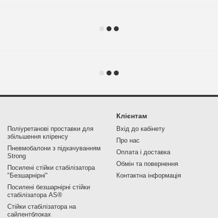
Клієнтам
Поліуретанові проставки для
Вхід до кабінету
збільшення кліренсу
Про нас
Пневмобалони з підкачуванням
Оплата і доставка
Strong
Обмін та повернення
Посилені стійки стабілізатора
"Безшарнірні"
Контактна інформація
Посилені безшарнірні стійки
стабілізатора AS®
Стійки стабілізатора на
сайлентблоках