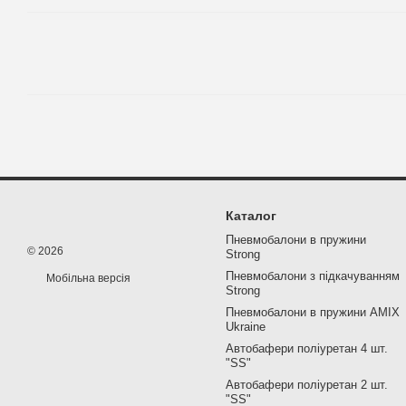
Каталог
Пневмобалони в пружини
© 2026
Strong
Пневмобалони з підкачуванням
Мобільна версія
Strong
Пневмобалони в пружини AMIX
Ukraine
Автобафери поліуретан 4 шт.
"SS"
Автобафери поліуретан 2 шт.
"SS"