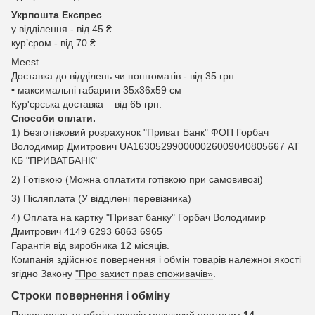
Укрпошта Експрес
у відділення - від 45 ₴
курʼєром - від 70 ₴
Meest
Доставка до відділень чи поштоматів - від 35 грн
• максимальні габарити 35x36x59 см
Кур'єрська доставка – від 65 грн.
Способи оплати.
1) Безготівковий розрахунок "Приват Банк" ФОП Горбач
Володимир Дмитрович UA163052990000026009040805667 АТ
КБ "ПРИВАТБАНК"
2) Готівкою (Можна оплатити готівкою при самовивозі)
3) Післяплата (У відділені перевізника)
4) Оплата на картку "Приват банку" Горбач Володимир
Дмитрович 4149 6293 6863 6965
Гарантія від виробника 12 місяців.
Компанія здійснює повернення і обмін товарів належної якості
згідно Закону
"Про захист прав споживачів»
.
Строки повернення і обміну