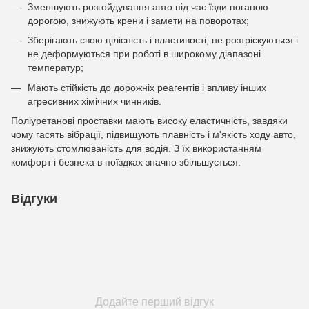
Зменшують розгойдування авто під час їзди поганою
дорогою, знижують крени і замети на поворотах;
Зберігають свою цілісність і властивості, не розтріскуються і
не деформуються при роботі в широкому діапазоні
температур;
Мають стійкість до дорожніх реагентів і впливу інших
агресивних хімічних чинників.
Поліуретанові проставки мають високу еластичність, завдяки
чому гасять вібрації, підвищують плавність і м'якість ходу авто,
знижують стомлюваність для водія. З їх використанням
комфорт і безпека в поїздках значно збільшується.
Відгуки
Додайте перший відгук