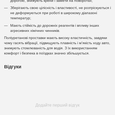
дорогою, знижують крени і замети на поворотах;
Зберігають свою цілісність і властивості, не розтріскуються і
не деформуються при роботі в широкому діапазоні
температур;
Мають стійкість до дорожніх реагентів і впливу інших
агресивних хімічних чинників.
Поліуретанові проставки мають високу еластичність, завдяки
чому гасять вібрації, підвищують плавність і м'якість ходу авто,
знижують стомлюваність для водія. З їх використанням
комфорт і безпека в поїздках значно збільшується.
Відгуки
Додайте перший відгук