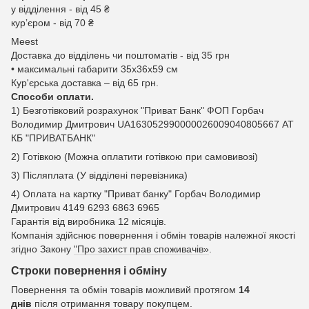
у відділення - від 45 ₴
курʼєром - від 70 ₴
Meest
Доставка до відділень чи поштоматів - від 35 грн
• максимальні габарити 35x36x59 см
Кур'єрська доставка – від 65 грн.
Способи оплати.
1) Безготівковий розрахунок "Приват Банк" ФОП Горбач
Володимир Дмитрович UA163052990000026009040805667 АТ
КБ "ПРИВАТБАНК"
2) Готівкою (Можна оплатити готівкою при самовивозі)
3) Післяплата (У відділені перевізника)
4) Оплата на картку "Приват банку" Горбач Володимир
Дмитрович 4149 6293 6863 6965
Гарантія від виробника 12 місяців.
Компанія здійснює повернення і обмін товарів належної якості
згідно Закону
"Про захист прав споживачів»
.
Строки повернення і обміну
Повернення та обмін товарів можливий протягом
14
днів
після отримання товару покупцем.