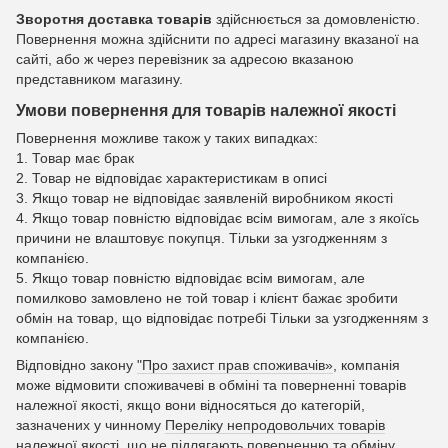
Зворотня доставка товарів
здійснюється за домовленістю.
Повернення можна здійснити по адресі магазину вказаної на
сайті, або ж через перевізник за адресою вказаною
представником магазину.
Умови повернення для товарів належної якості
Повернення можливе також у таких випадках:
1. Товар має брак
2. Товар не відповідає характеристикам в описі
3. Якщо товар не відповідає заявленій виробником якості
4. Якщо товар повністю відповідає всім вимогам, але з якоїсь
причини не влаштовує покупця. Тільки за узгодженням з
компанією.
5. Якщо товар повністю відповідає всім вимогам, але
помилково замовлено не той товар і клієнт бажає зробити
обмін на товар, що відповідає потребі Тільки за узгодженням з
компанією.
Відповідно закону
"Про захист прав споживачів»
, компанія
може відмовити споживачеві в обміні та поверненні товарів
належної якості, якщо вони відносяться до категорій,
зазначених у чинному
Переліку непродовольчих товарів
належної якості, що не підлягають поверненню та обміну
.