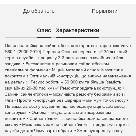
До обраного
Порівняти
Опис
Характеристики
Посилена стійка на сайлентблоках із гарантією гарантією Volvo
S60 1 (2000-2010) Передня Основні переваги: ✅ Збільшений
термін служби – працює у 2-3 рази довше звичайних стійок
завдяки: • Високоякісним резиновим сайлентблокам
спеціальної формули • Міцній металевій основі із захисним
покриттям • Оптимальній конструкції, що знижує навантаження
на деталь ✅ Ресурс роботи – 50 000 км та більше (замість
звичайних 20-30 тис. км) ✅ Ремонтопридатна конструкція: •
Замінні сайлентблоки – можливість ремонту без заміни всієї
тяги • Проста конструкція без шарнірів – мінімум точок зносу •
Не вимагає обслуговування під час експлуатації Особливості
конструкції: • Основа – міцна сталь із антикорозійним
покриттям • Сайлентблоки – зносостійка резина спеціального
складу • Можливість заміни сайлентблоків – продовжує термін
служби деталі Чому варто обрати: • Зменшує крен кузова у