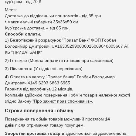
курʼєром - від 70 ₴
Meest
Доставка до відділень чи поштоматів - від 35 грн
• максимальні габарити 35x36x59 см
Кур'єрська доставка – від 65 грн.
Способи оплати.
1) Безготівковий розрахунок "Приват Банк" ФОП Горбач
Володимир Дмитрович UA163052990000026009040805667 АТ
КБ "ПРИВАТБАНК"
2) Готівкою (Можна оплатити готівкою при самовивозі)
3) Післяплата (У відділені перевізника)
4) Оплата на картку "Приват банку" Горбач Володимир
Дмитрович 4149 6293 6863 6965
Гарантія від виробника 12 місяців.
Компанія здійснює повернення і обмін товарів належної якості
згідно Закону
"Про захист прав споживачів»
.
Строки повернення і обміну
Повернення та обмін товарів можливий протягом
14
днів
після отримання товару покупцем.
Зворотня доставка товарів
здійснюється за домовленістю.