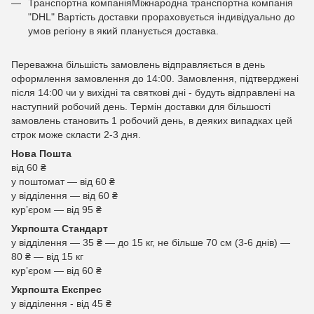
Транспортна компаніяМіжнародна транспортна компанія
"DHL" Вартість доставки прораховується індивідуально до
умов регіону в який планується доставка.
Переважна більшість замовлень відправляється в день
оформлення замовлення до 14:00. Замовлення, підтверджені
після 14:00 чи у вихідні та святкові дні - будуть відправлені на
наступний робочий день. Термін доставки для більшості
замовлень становить 1 робочий день, в деяких випадках цей
строк може скласти 2-3 дня.
Нова Пошта
від 60 ₴
у поштомат — від 60 ₴
у відділення — від 60 ₴
курʼєром — від 95 ₴
Укрпошта Стандарт
у відділення — 35 ₴ — до 15 кг, не більше 70 см (3-6 днів) —
80 ₴ — від 15 кг
курʼєром — від 60 ₴
Укрпошта Експрес
у відділення - від 45 ₴