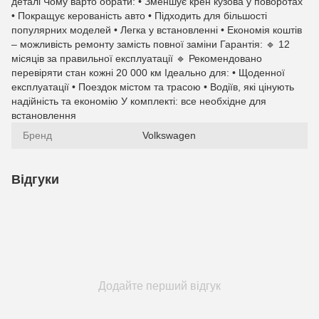
деталі Чому варто обрати: • Зменшує крен кузова у поворотах
• Покращує керованість авто • Підходить для більшості
популярних моделей • Легка у встановленні • Економія коштів
– можливість ремонту замість повної заміни Гарантія: 🔹 12
місяців за правильної експлуатації 🔹 Рекомендовано
перевіряти стан кожні 20 000 км Ідеально для: • Щоденної
експлуатації • Поездок містом та трасою • Водіїв, які цінують
надійність та економію У комплекті: все необхідне для
встановлення
Бренд
Volkswagen
Відгуки
Додайте перший відгук