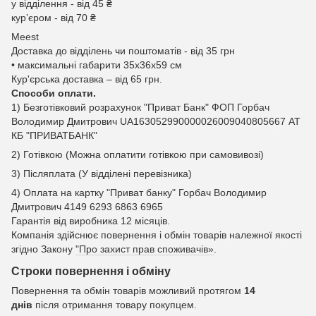
у відділення - від 45 ₴
курʼєром - від 70 ₴
Meest
Доставка до відділень чи поштоматів - від 35 грн
• максимальні габарити 35x36x59 см
Кур'єрська доставка – від 65 грн.
Способи оплати.
1) Безготівковий розрахунок "Приват Банк" ФОП Горбач
Володимир Дмитрович UA163052990000026009040805667 АТ
КБ "ПРИВАТБАНК"
2) Готівкою (Можна оплатити готівкою при самовивозі)
3) Післяплата (У відділені перевізника)
4) Оплата на картку "Приват банку" Горбач Володимир
Дмитрович 4149 6293 6863 6965
Гарантія від виробника 12 місяців.
Компанія здійснює повернення і обмін товарів належної якості
згідно Закону
"Про захист прав споживачів»
.
Строки повернення і обміну
Повернення та обмін товарів можливий протягом
14
днів
після отримання товару покупцем.