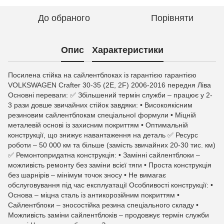
До обраного
Порівняти
Опис
Характеристики
Посилена стійка на сайлентблоках із гарантією гарантією
VOLKSWAGEN Crafter 30-35 (2E, 2F) 2006-2016 передня Ліва
Основні переваги: ✅ Збільшений термін служби – працює у 2-
3 рази довше звичайних стійок завдяки: • Високоякісним
резиновим сайлентблокам спеціальної формули • Міцній
металевій основі із захисним покриттям • Оптимальній
конструкції, що знижує навантаження на деталь ✅ Ресурс
роботи – 50 000 км та більше (замість звичайних 20-30 тис. км)
✅ Ремонтопридатна конструкція: • Замінні сайлентблоки –
можливість ремонту без заміни всієї тяги • Проста конструкція
без шарнірів – мінімум точок зносу • Не вимагає
обслуговування під час експлуатації Особливості конструкції: •
Основа – міцна сталь із антикорозійним покриттям •
Сайлентблоки – зносостійка резина спеціального складу •
Можливість заміни сайлентблоків – продовжує термін служби