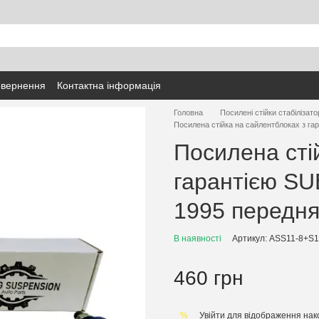
овернення
Контактна інформація
Головна
Посилені стійки стабілізато
Посилена стійка на сайлентблоках з га
Посилена сті
гарантією SU
1995 передн
В наявності
Артикул: ASS11-8+S1
460 грн
Увійти
для відображення нак
%