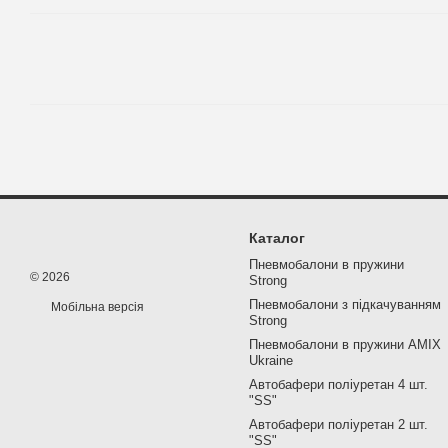
Каталог
Пневмобалони в пружини
© 2026
Strong
Пневмобалони з підкачуванням
Мобільна версія
Strong
Пневмобалони в пружини AMIX
Ukraine
Автобафери поліуретан 4 шт.
"SS"
Автобафери поліуретан 2 шт.
"SS"