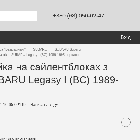
+380 (68) 050-02-47
Вхід
ра "Безшарнірні"
SUBARU
SUBARU Subaru
рантією SUBARU Legasy I (BC) 1989-1995 передня
йка на сайлентблоках з
BARU Legasy I (BC) 1989-
я
1-10-65-0P149
Написати відгук
опичувальної знижки