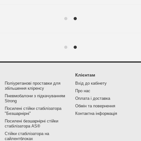
Клієнтам
Поліуретанові проставки для
Вхід до кабінету
збільшення кліренсу
Про нас
Пневмобалони з підкачуванням
Оплата і доставка
Strong
Обмін та повернення
Посилені стійки стабілізатора
"Безшарнірні"
Контактна інформація
Посилені безшарнірні стійки
стабілізатора AS®
Стійки стабілізатора на
сайлентблоках