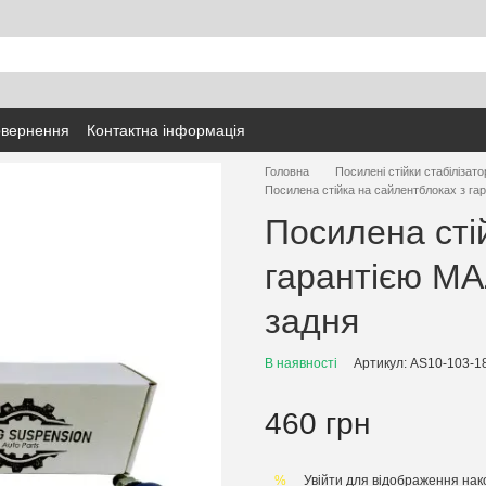
овернення
Контактна інформація
Головна
Посилені стійки стабілізато
Посилена стійка на сайлентблоках з га
Посилена сті
гарантією MA
задня
В наявності
Артикул: AS10-103-1
460 грн
Увійти
для відображення нак
%