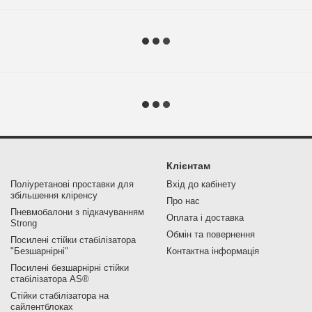
Клієнтам
Поліуретанові проставки для
Вхід до кабінету
збільшення кліренсу
Про нас
Пневмобалони з підкачуванням
Оплата і доставка
Strong
Обмін та повернення
Посилені стійки стабілізатора
"Безшарнірні"
Контактна інформація
Посилені безшарнірні стійки
стабілізатора AS®
Стійки стабілізатора на
сайлентблоках