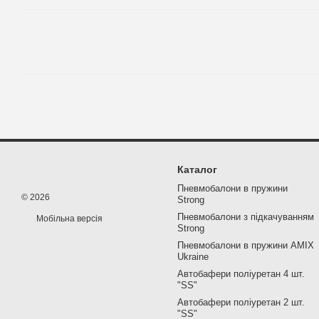
Каталог
Пневмобалони в пружини
© 2026
Strong
Пневмобалони з підкачуванням
Мобільна версія
Strong
Пневмобалони в пружини AMIX
Ukraine
Автобафери поліуретан 4 шт.
"SS"
Автобафери поліуретан 2 шт.
"SS"