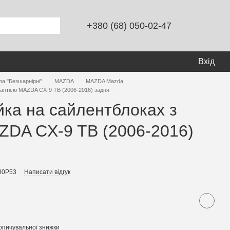
+380 (68) 050-02-47
Вхід
ра "Безшарнірні"
MAZDA
MAZDA Mazda
рантією MAZDA CX-9 TB (2006-2016) задня
йка на сайлентблоках з
ZDA CX-9 TB (2006-2016)
80P53
Написати відгук
опичувальної знижки