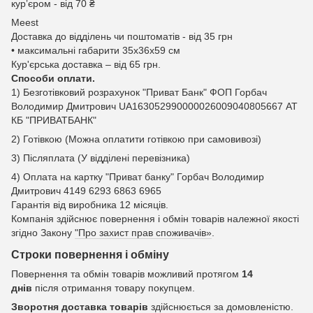
курʼєром - від 70 ₴
Meest
Доставка до відділень чи поштоматів - від 35 грн
• максимальні габарити 35x36x59 см
Кур'єрська доставка – від 65 грн.
Способи оплати.
1) Безготівковий розрахунок "Приват Банк" ФОП Горбач
Володимир Дмитрович UA163052990000026009040805667 АТ
КБ "ПРИВАТБАНК"
2) Готівкою (Можна оплатити готівкою при самовивозі)
3) Післяплата (У відділені перевізника)
4) Оплата на картку "Приват банку" Горбач Володимир
Дмитрович 4149 6293 6863 6965
Гарантія від виробника 12 місяців.
Компанія здійснює повернення і обмін товарів належної якості
згідно Закону
"Про захист прав споживачів»
.
Строки повернення і обміну
Повернення та обмін товарів можливий протягом
14
днів
після отримання товару покупцем.
Зворотня доставка товарів
здійснюється за домовленістю.