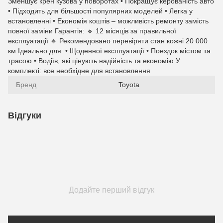
Зменшує крен кузова у поворотах • Покращує керованість авто
• Підходить для більшості популярних моделей • Легка у
встановленні • Економія коштів – можливість ремонту замість
повної заміни Гарантія: 🔹 12 місяців за правильної
експлуатації 🔹 Рекомендовано перевіряти стан кожні 20 000
км Ідеально для: • Щоденної експлуатації • Поездок містом та
трасою • Водіїв, які цінують надійність та економію У
комплекті: все необхідне для встановлення
Бренд
Toyota
Відгуки
Додайте перший відгук