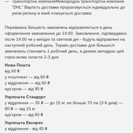
Транспортна компаніяМіжнародна транспортна компанія
"DHL" Вартість доставки прораховується індивідуально до
умов регіону в який планується доставка.
Переважна більшість замовлень відправляється в день
оформлення замовлення до 14:00. Замовлення, підтверджені
після 14:00 чи у вихідні та святкові дні - будуть відправлені на
наступний робочий день. Термін доставки для більшості
замовлень становить 1 робочий день, в деяких випадках цей
строк може скласти 2-3 дня.
Нова Пошта
від 60 ₴
у поштомат — від 60 ₴
у відділення — від 60 ₴
курʼєром — від 95 ₴
Укрпошта Стандарт
у відділення — 35 ₴ — до 15 кг, не більше 70 см (3-6 днів) —
80 ₴ — від 15 кг
курʼєром — від 60 ₴
Укрпошта Експрес
у відділення - від 45 ₴