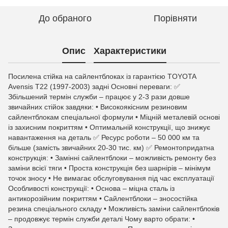
До обраного
Порівняти
Опис
Характеристики
Посилена стійка на сайлентблоках із гарантією TOYOTA
Avensis T22 (1997-2003) задні Основні переваги: ✅
Збільшений термін служби – працює у 2-3 рази довше
звичайних стійок завдяки: • Високоякісним резиновим
сайлентблокам спеціальної формули • Міцній металевій основі
із захисним покриттям • Оптимальній конструкції, що знижує
навантаження на деталь ✅ Ресурс роботи – 50 000 км та
більше (замість звичайних 20-30 тис. км) ✅ Ремонтопридатна
конструкція: • Замінні сайлентблоки – можливість ремонту без
заміни всієї тяги • Проста конструкція без шарнірів – мінімум
точок зносу • Не вимагає обслуговування під час експлуатації
Особливості конструкції: • Основа – міцна сталь із
антикорозійним покриттям • Сайлентблоки – зносостійка
резина спеціального складу • Можливість заміни сайлентблоків
– продовжує термін служби деталі Чому варто обрати: •