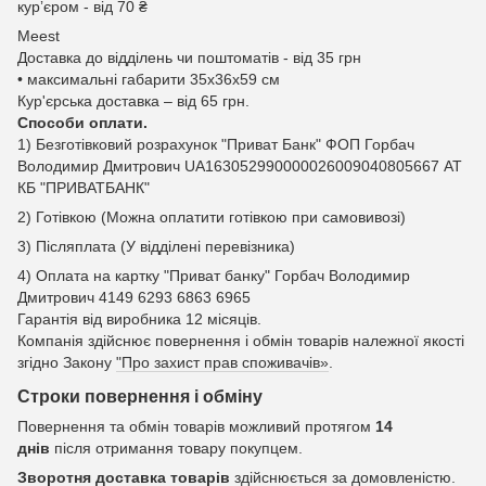
курʼєром - від 70 ₴
Meest
Доставка до відділень чи поштоматів - від 35 грн
• максимальні габарити 35x36x59 см
Кур'єрська доставка – від 65 грн.
Способи оплати.
1) Безготівковий розрахунок "Приват Банк" ФОП Горбач
Володимир Дмитрович UA163052990000026009040805667 АТ
КБ "ПРИВАТБАНК"
2) Готівкою (Можна оплатити готівкою при самовивозі)
3) Післяплата (У відділені перевізника)
4) Оплата на картку "Приват банку" Горбач Володимир
Дмитрович 4149 6293 6863 6965
Гарантія від виробника 12 місяців.
Компанія здійснює повернення і обмін товарів належної якості
згідно Закону
"Про захист прав споживачів»
.
Строки повернення і обміну
Повернення та обмін товарів можливий протягом
14
днів
після отримання товару покупцем.
Зворотня доставка товарів
здійснюється за домовленістю.