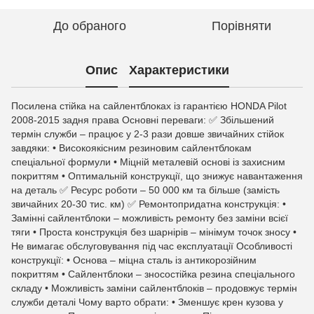
До обраного
Порівняти
Опис
Характеристики
Посилена стійка на сайлентблоках із гарантією HONDA Pilot
2008-2015 задня права Основні переваги: ✅ Збільшений
термін служби – працює у 2-3 рази довше звичайних стійок
завдяки: • Високоякісним резиновим сайлентблокам
спеціальної формули • Міцній металевій основі із захисним
покриттям • Оптимальній конструкції, що знижує навантаження
на деталь ✅ Ресурс роботи – 50 000 км та більше (замість
звичайних 20-30 тис. км) ✅ Ремонтопридатна конструкція: •
Замінні сайлентблоки – можливість ремонту без заміни всієї
тяги • Проста конструкція без шарнірів – мінімум точок зносу •
Не вимагає обслуговування під час експлуатації Особливості
конструкції: • Основа – міцна сталь із антикорозійним
покриттям • Сайлентблоки – зносостійка резина спеціального
складу • Можливість заміни сайлентблоків – продовжує термін
служби деталі Чому варто обрати: • Зменшує крен кузова у