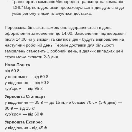
Транспортна компаніяМіжнародна транспортна компанія
"DHL" Вартість доставки прораховується індивідуально до
умов регіону в який планується доставка.
Переважна більшість замовлень відправляється в день
оформлення замовлення до 14:00. Замовлення, підтверджені
після 14:00 чи у вихідні та святкові дні - будуть відправлені на
наступний робочий день. Термін доставки для більшості
замовлень становить 1 робочий день, в деяких випадках цей
строк може скласти 2-3 дня.
Нова Пошта
від 60 ₴
у поштомат — від 60 ₴
у відділення — від 60 ₴
курʼєром — від 95 ₴
Укрпошта Стандарт
у відділення — 35 ₴ — до 15 кг, не більше 70 см (3-6 днів) —
80 ₴ — від 15 кг
курʼєром — від 60 ₴
Укрпошта Експрес
у відділення - від 45 ₴