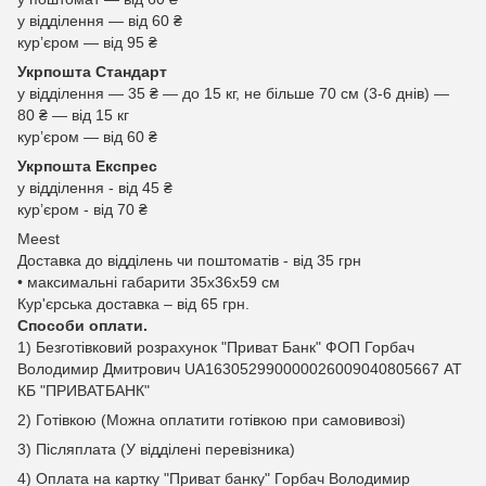
у відділення — від 60 ₴
курʼєром — від 95 ₴
Укрпошта Стандарт
у відділення — 35 ₴ — до 15 кг, не більше 70 см (3-6 днів) —
80 ₴ — від 15 кг
курʼєром — від 60 ₴
Укрпошта Експрес
у відділення - від 45 ₴
курʼєром - від 70 ₴
Meest
Доставка до відділень чи поштоматів - від 35 грн
• максимальні габарити 35x36x59 см
Кур'єрська доставка – від 65 грн.
Способи оплати.
1) Безготівковий розрахунок "Приват Банк" ФОП Горбач
Володимир Дмитрович UA163052990000026009040805667 АТ
КБ "ПРИВАТБАНК"
2) Готівкою (Можна оплатити готівкою при самовивозі)
3) Післяплата (У відділені перевізника)
4) Оплата на картку "Приват банку" Горбач Володимир