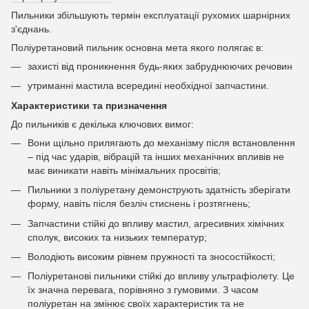
Пильники збільшують термін експлуатації рухомих шарнірних
з'єднань.
Поліуретановий пильник основна мета якого полягає в:
захисті від проникнення будь-яких забруднюючих речовин
утриманні мастила всередині необхідної запчастини.
Характеристики та призначення
До пильників є декілька ключових вимог:
Вони щільно прилягають до механізму після встановлення
– під час ударів, вібрацій та інших механічних впливів не
має виникати навіть мінімальних просвітів;
Пильники з поліуретану демонструють здатність зберігати
форму, навіть після безліч стиснень і розтягнень;
Запчастини стійкі до впливу мастил, агресивних хімічних
сполук, високих та низьких температур;
Володіють високим рівнем пружності та зносостійкості;
Поліуретанові пильники стійкі до впливу ультрафіолету. Це
їх значна перевага, порівняно з гумовими. З часом
поліуретан на змінює своїх характеристик та не