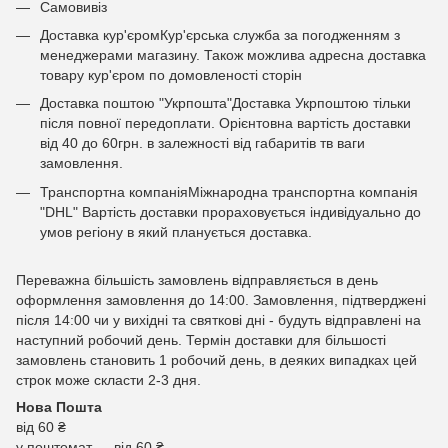
Самовивіз
Доставка кур'єромКур'єрська служба за погодженням з
менеджерами магазину. Також можлива адресна доставка
товару кур'єром по домовленості сторін
Доставка поштою "Укрпошта"Доставка Укрпоштою тільки
після повної передоплати. Орієнтовна вартість доставки
від 40 до 60грн. в залежності від габаритів тв ваги
замовлення.
Транспортна компаніяМіжнародна транспортна компанія
"DHL" Вартість доставки прораховується індивідуально до
умов регіону в який планується доставка.
Переважна більшість замовлень відправляється в день
оформлення замовлення до 14:00. Замовлення, підтверджені
після 14:00 чи у вихідні та святкові дні - будуть відправлені на
наступний робочий день. Термін доставки для більшості
замовлень становить 1 робочий день, в деяких випадках цей
строк може скласти 2-3 дня.
Нова Пошта
від 60 ₴
у поштомат — від 60 ₴