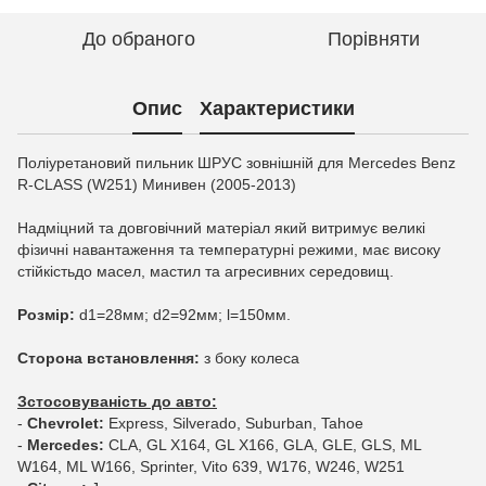
До обраного
Порівняти
Опис
Характеристики
Поліуретановий пильник ШРУС зовнішній для Mercedes Benz
R-CLASS (W251) Минивен (2005-2013)
Надміцний та довговічний матеріал який витримує великі
фізичні навантаження та температурні режими, має високу
стійкістьдо масел, мастил та агресивних середовищ.
Розмір:
d1=28мм; d2=92мм; l=150мм.
Сторона встановлення:
з боку колеса
Зстосовуваність до авто:
-
Chevrolet:
Express, Silverado, Suburban, Tahoe
-
Mercedes:
CLA, GL X164, GL X166, GLA, GLE, GLS, ML
W164, ML W166, Sprinter, Vito 639, W176, W246, W251