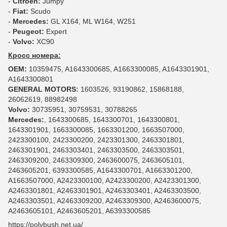
-
Citroen:
Jumpy
-
Fiat:
Scudo
-
Mercedes:
GL X164, ML W164, W251
-
Peugeot:
Expert
-
Volvo:
XC90
Кросс номера:
OEM:
10359475, A1643300685, A1663300085, A1643301901,
A1643300801
GENERAL MOTORS:
1603526, 93190862, 15868188,
26062619, 88982498
Volvo:
30735951, 30759531, 30788265
Mercedes:
, 1643300685, 1643300701, 1643300801,
1643301901, 1663300085, 1663301200, 1663507000,
2423300100, 2423300200, 2423301300, 2463301801,
2463301901, 2463303401, 2463303500, 2463303501,
2463309200, 2463309300, 2463600075, 2463605101,
2463605201, 6393300585, A1643300701, A1663301200,
A1663507000, A2423300100, A2423300200, A2423301300,
A2463301801, A2463301901, A2463303401, A2463303500,
A2463303501, A2463309200, A2463309300, A2463600075,
A2463605101, A2463605201, A6393300585
https://polybush.net.ua/