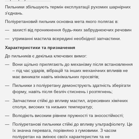
Пильники збільшують термін експлуатації рухомих шарнірних
з'єднань.
Поліуретановий пильник основна мета якого полягає в:
захисті від проникнення будь-яких забруднюючих речовин
утриманні мастила всередині необхідної запчастини.
Характеристики та призначення
До пильників є декілька ключових вимог:
Вони щільно прилягають до механізму після встановлення
– під час ударів, вібрацій та інших механічних впливів не
має виникати навіть мінімальних просвітів;
Пильники з поліуретану демонструють здатність зберігати
форму, навіть після безліч стиснень і розтягнень;
Запчастини стійкі до впливу мастил, агресивних хімічних
сполук, високих та низьких температур;
Володіють високим рівнем пружності та зносостійкості;
Поліуретанові пильники стійкі до впливу ультрафіолету. Це
їх значна перевага, порівняно з гумовими. З часом
поліуретан на змінює своїх характеристик та не