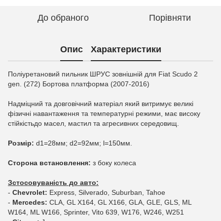
До обраного
Порівняти
Опис
Характеристики
Поліуретановий пильник ШРУС зовнішній для Fiat Scudo 2
gen. (272) Бортова платформа (2007-2016)
Надміцний та довговічний матеріал який витримує великі
фізичні навантаження та температурні режими, має високу
стійкістьдо масел, мастил та агресивних середовищ.
Розмір:
d1=28мм; d2=92мм; l=150мм.
Сторона встановлення:
з боку колеса
Зстосовуваність до авто:
-
Chevrolet:
Express, Silverado, Suburban, Tahoe
-
Mercedes:
CLA, GL X164, GL X166, GLA, GLE, GLS, ML
W164, ML W166, Sprinter, Vito 639, W176, W246, W251