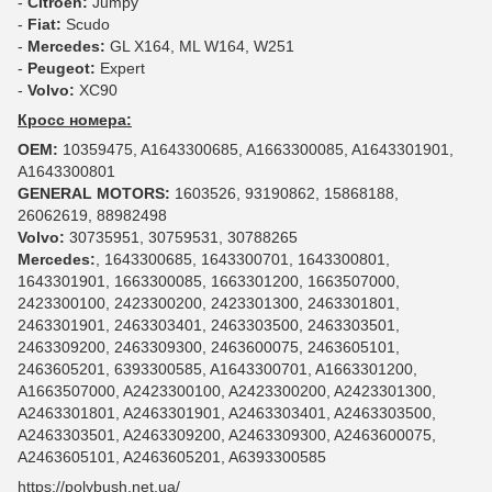
-
Citroen:
Jumpy
-
Fiat:
Scudo
-
Mercedes:
GL X164, ML W164, W251
-
Peugeot:
Expert
-
Volvo:
XC90
Кросс номера:
OEM:
10359475, A1643300685, A1663300085, A1643301901,
A1643300801
GENERAL MOTORS:
1603526, 93190862, 15868188,
26062619, 88982498
Volvo:
30735951, 30759531, 30788265
Mercedes:
, 1643300685, 1643300701, 1643300801,
1643301901, 1663300085, 1663301200, 1663507000,
2423300100, 2423300200, 2423301300, 2463301801,
2463301901, 2463303401, 2463303500, 2463303501,
2463309200, 2463309300, 2463600075, 2463605101,
2463605201, 6393300585, A1643300701, A1663301200,
A1663507000, A2423300100, A2423300200, A2423301300,
A2463301801, A2463301901, A2463303401, A2463303500,
A2463303501, A2463309200, A2463309300, A2463600075,
A2463605101, A2463605201, A6393300585
https://polybush.net.ua/