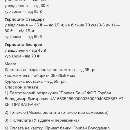
у відділення — від 60 ₴
курʼєром — від 95 ₴
Укрпошта Стандарт
у відділення — 35 ₴ — до 15 кг, не більше 70 см (3-6 днів) —
80 ₴ — від 15 кг
курʼєром — від 60 ₴
Укрпошта Експрес
у відділення - від 45 ₴
курʼєром - від 70 ₴
Meest
Доставка до відділень чи поштоматів - від 35 грн
• максимальні габарити 35x36x59 см
Кур'єрська доставка – від 65 грн.
Способи оплати.
1) Безготівковий розрахунок "Приват Банк" ФОП Горбач
Володимир Дмитрович UA163052990000026009040805667 АТ
КБ "ПРИВАТБАНК"
2) Готівкою (Можна оплатити готівкою при самовивозі)
3) Післяплата (У відділені перевізника)
4) Оплата на картку "Приват банку" Горбач Володимир