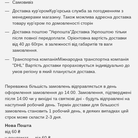
Самовивіз
Доставка кур'єромКур'єрська служба за погодженням з
менеджерами магазину. Також можлива адресна доставка
товару кур'єром по домовленості сторін
Доставка поштою "Укрпошта"Доставка Укрпоштою тільки
після повної передоплати. Орієнтовна вартість доставки
від 40 до 60грн. в залежності від габаритів тв ваги
замовлення.
Транспортна компаніяМіжнародна транспортна компанія
"DHL" Вартість доставки прораховується індивідуально до
умов регіону в який планується доставка.
Переважна більшість замовлень відправляється в день
оформлення замовлення до 14:00. Замовлення, підтверджені
після 14:00 чи у вихідні та святкові дні - будуть відправлені на
наступний робочий день. Термін доставки для більшості
замовлень становить 1 робочий день, в деяких випадках цей
строк може скласти 2-3 дня.
Нова Пошта
від 60 ₴
у поштомат — від 60 ₴