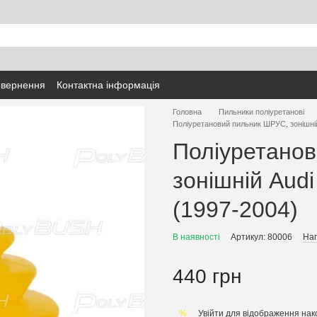
овернення
Контактна інформація
Головна
Пильники поліуретанові
Поліуретановий пильник ШРУС, зонішній
Поліуретано
зонішній Audi
(1997-2004)
В наявності
Артикул: 80006
Нап
440 грн
Увійти
для відображення нак
%