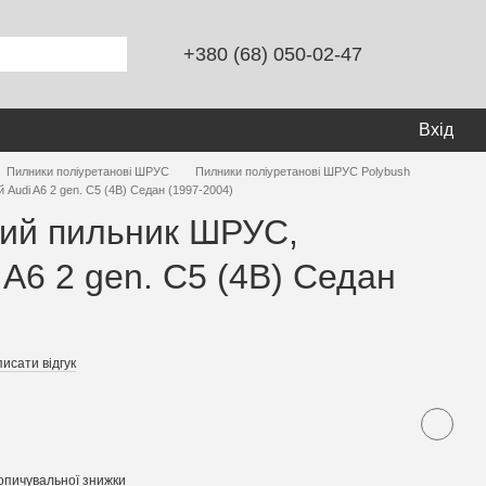
+380 (68) 050-02-47
Вхід
Пилники поліуретанові ШРУС
Пилники поліуретанові ШРУС Polybush
 Audi A6 2 gen. С5 (4B) Седан (1997-2004)
вий пильник ШРУС,
 A6 2 gen. С5 (4B) Седан
исати відгук
опичувальної знижки